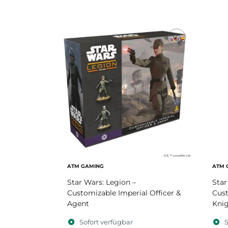
ATM GAMING
ATM 
Star Wars: Legion –
Star
Customizable Imperial Officer &
Cust
Agent
Kni
Sofort verfügbar
S