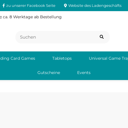
zu unserer Facebook Seite
Website des Ladengeschäfts
:
ca. 8 Werktage ab Bestellung
ading Card Games
Tabletops
Universal Game Tra
Gutscheine
Events
le
Asmodee Gr
18 rue Jacque
Verantwortliche Person:
78041 Guyanc