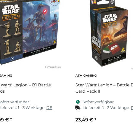
GAMING
ATM GAMING
 Wars: Legion – B1 Battle
Star Wars: Legion – Battle 
ids
Card Pack II
ofort verfügbar
Sofort verfügbar
ieferzeit:
1 - 3 Werktage
DE
Lieferzeit:
1 - 3 Werktage
99 €
*
23,49 €
*