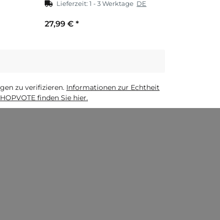
Lieferzeit:
1 - 3 Werktage
DE
27,99 €
*
n zu verifizieren.
Informationen zur Echtheit
HOPVOTE finden Sie hier.