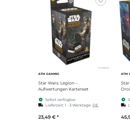
ATM GAMING
ATM 
Star Wars: Legion –
Star
Aufwertungen Kartenset
Dro
Sofort verfügbar
S
Lieferzeit:
1 - 3 Werktage
DE
L
23,49 €
*
45,