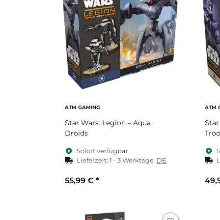
ATM GAMING
ATM 
Star Wars: Legion – Aqua
Star
Droids
Troo
Sofort verfügbar
S
Lieferzeit:
1 - 3 Werktage
DE
L
55,99 €
*
49,