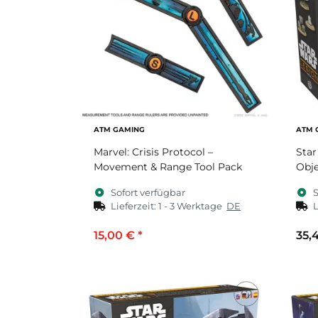
ATM GAMING
ATM 
Marvel: Crisis Protocol –
Star
Movement & Range Tool Pack
Obje
Sofort verfügbar
S
Lieferzeit:
1 - 3 Werktage
DE
L
15,00 €
*
35,