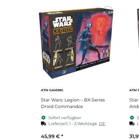
ATM GAMING
ATM 
Star Wars: Legion – BX-Series
Star
Droid Commandos
Ando
Sofort verfügbar
S
Lieferzeit:
1 - 3 Werktage
DE
L
45,99 €
*
31,