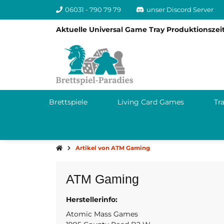
06031 - 790 79 79
unser Discord Server
Aktuelle Universal Game Tray Produktionszeit
Brettspiele
Living Card Games
Tr
Artikel von ATM Gaming
ATM Gaming
Herstellerinfo:
55113 Rosevil
USA
Atomic Mass Games