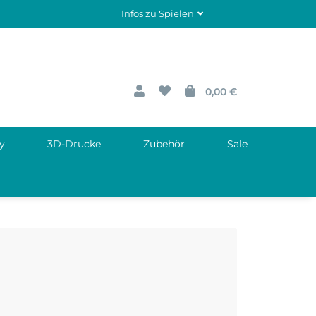
Infos zu Spielen
0,00 €
y
3D-Drucke
Zubehör
Sale
oup
www.asmodee.com
line Auriol
ourt Cedex