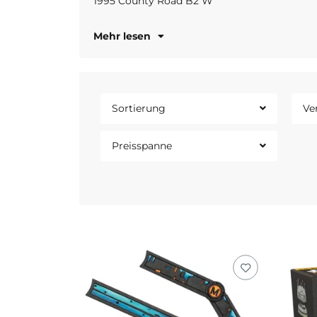
1995 County Road B2 W
www.atomic
Mehr lesen
Sortierung
Ve
Preisspanne