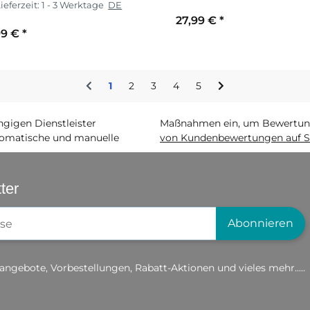
ieferzeit:
1 - 3 Werktage
DE
27,99 €
*
99 €
*
1
2
3
4
5
igen Dienstleister
Maßnahmen ein, um Bewertunge
matische und manuelle
von Kundenbewertungen auf S
ter
gistrierung
Abonnieren
angebote, Vorbestellungen, Rabatt-Aktionen und vieles mehr.....