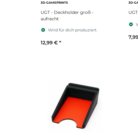
3D-GAMEPRINTS
3D-G
UGT - Deckholder groß -
UGT 
aufrecht
W
Wird für dich produziert.
7,9
12,99 €
*
S
Sekundärfarbe