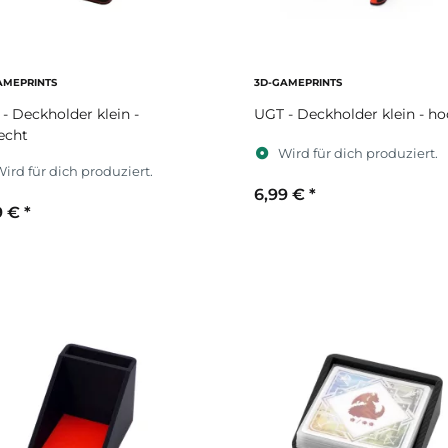
AMEPRINTS
3D-GAMEPRINTS
- Deckholder klein -
UGT - Deckholder klein - h
echt
Wird für dich produziert.
ird für dich produziert.
6,99 €
*
9 €
*
Sekundärfarbe
ekundärfarbe