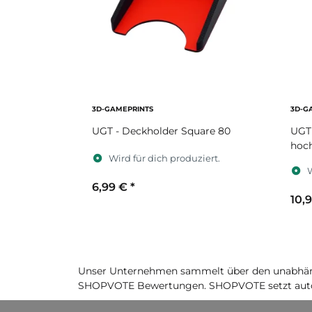
3D-GAMEPRINTS
3D-G
UGT - Deckholder Square 80
UGT 
hoc
Wird für dich produziert.
W
6,99 €
*
10,
Sekundärfarbe
S
Unser Unternehmen sammelt über den unabhäng
SHOPVOTE Bewertungen. SHOPVOTE setzt auto