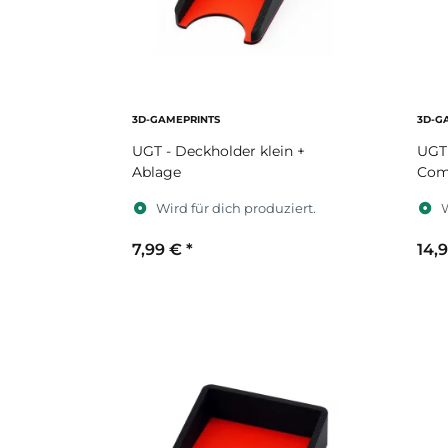
3D-GAMEPRINTS
3D-G
UGT - Deckholder klein +
UGT
Ablage
Com
Wird für dich produziert.
W
7,99 €
*
14,
Sekundärfarbe
S