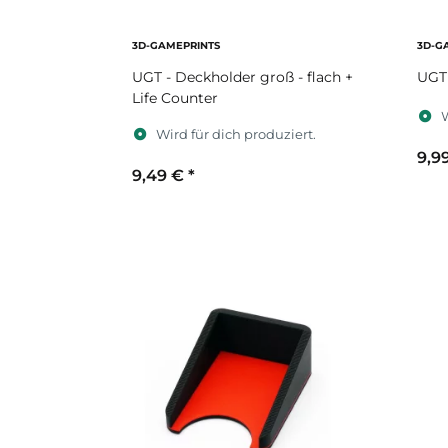
3D-GAMEPRINTS
3D-G
UGT - Deckholder groß - flach +
UGT 
Life Counter
W
Wird für dich produziert.
9,9
9,49 €
*
S
Sekundärfarbe