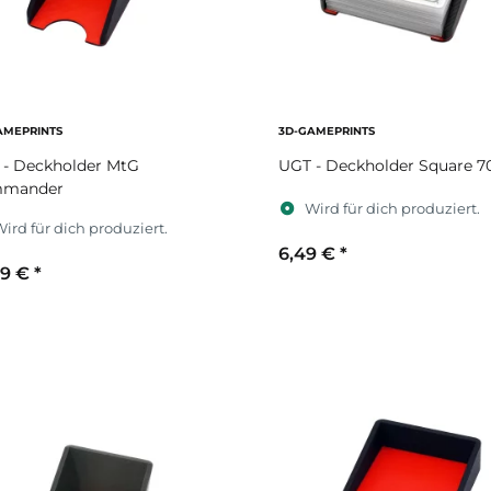
AMEPRINTS
3D-GAMEPRINTS
 - Deckholder MtG
UGT - Deckholder Square 7
mander
Wird für dich produziert.
ird für dich produziert.
6,49 €
*
99 €
*
Sekundärfarbe
ekundärfarbe