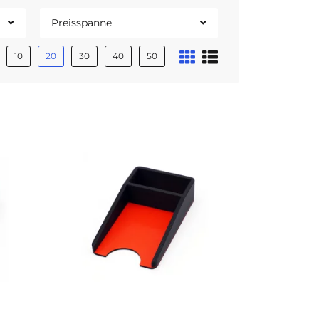
Preisspanne
10
20
30
40
50