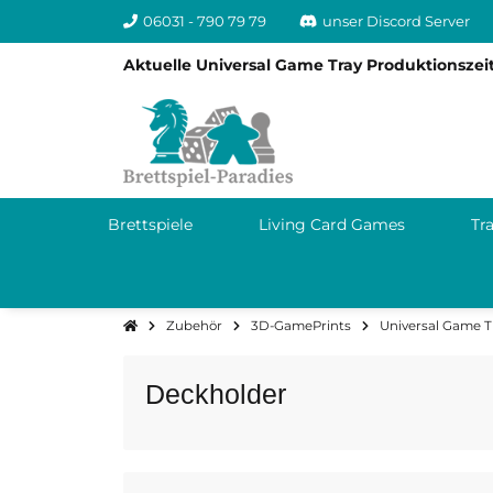
06031 - 790 79 79
unser Discord Server
Aktuelle Universal Game Tray Produktionszeit
Brettspiele
Living Card Games
Tr
Zubehör
3D-GamePrints
Universal Game T
Deckholder