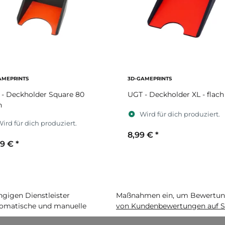
AMEPRINTS
3D-GAMEPRINTS
- Deckholder Square 80
UGT - Deckholder XL - flach
h
Wird für dich produziert.
ird für dich produziert.
8,99 €
*
99 €
*
Sekundärfarbe
ekundärfarbe
igen Dienstleister
Maßnahmen ein, um Bewertunge
matische und manuelle
von Kundenbewertungen auf S