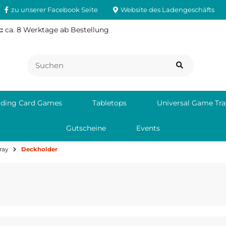
zu unserer Facebook Seite
Website des Ladengeschäfts
:
ca. 8 Werktage ab Bestellung
ading Card Games
Tabletops
Universal Game Tra
Gutscheine
Events
ray
Deckholder