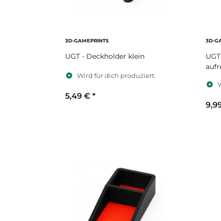
3D-GAMEPRINTS
3D-G
UGT - Deckholder klein
UGT 
aufr
Wird für dich produziert.
W
5,49 €
*
9,9
Sekundärfarbe
S