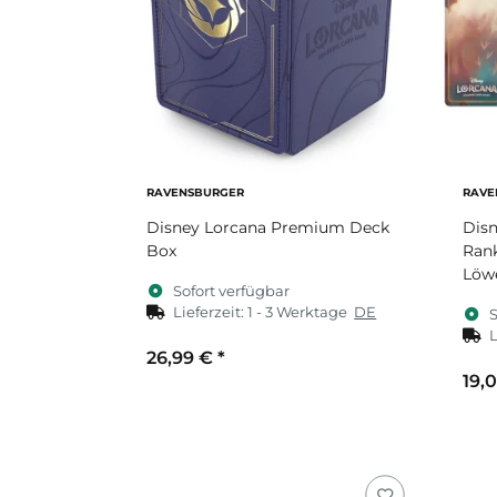
RAVENSBURGER
RAVE
Disney Lorcana Premium Deck
Disn
Box
Rank
Löw
Sofort verfügbar
Lieferzeit:
1 - 3 Werktage
DE
S
L
26,99 €
*
19,