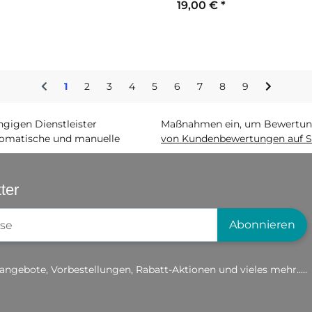
19,00 €
*
1
2
3
4
5
6
7
8
9
igen Dienstleister
Maßnahmen ein, um Bewertunge
matische und manuelle
von Kundenbewertungen auf S
ter
gistrierung
Abonnieren
angebote, Vorbestellungen, Rabatt-Aktionen und vieles mehr.....