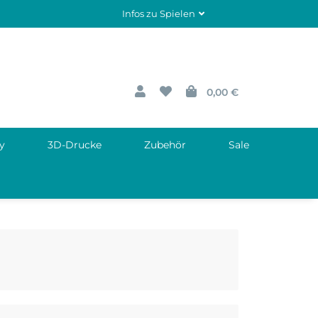
Infos zu Spielen
0,00 €
y
3D-Drucke
Zubehör
Sale