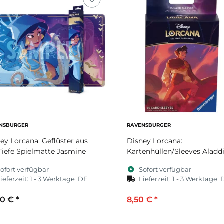
NSBURGER
RAVENSBURGER
ey Lorcana: Geflüster aus
Disney Lorcana:
Tiefe Spielmatte Jasmine
Kartenhüllen/Sleeves Aladd
ofort verfügbar
Sofort verfügbar
ieferzeit:
1 - 3 Werktage
DE
Lieferzeit:
1 - 3 Werktage
00 €
*
8,50 €
*