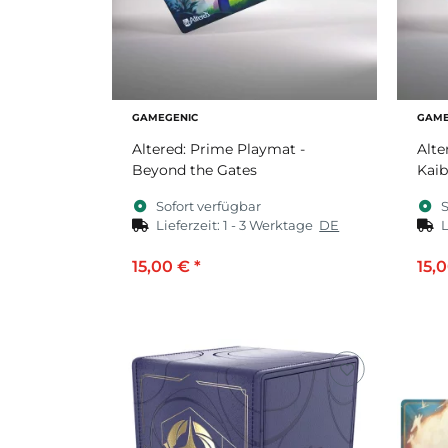
GAMEGENIC
GAME
Altered: Prime Playmat -
Alte
Beyond the Gates
Kaib
Sofort verfügbar
S
Lieferzeit:
1 - 3 Werktage
DE
L
15,00 €
*
15,