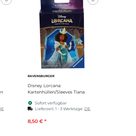
RAVENSBURGER
Disney Lorcana:
in
Kartenhüllen/Sleeves Tiana
Sofort verfügbar
DE
Lieferzeit:
1 - 3 Werktage
DE
8,50 €
*