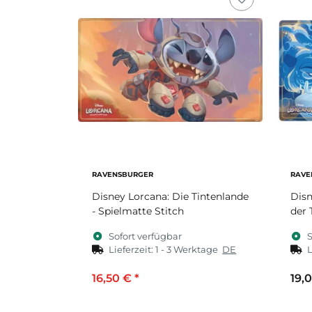
RAVENSBURGER
RAVE
Disney Lorcana: Die Tintenlande
Disn
- Spielmatte Stitch
der 
Sofort verfügbar
S
Lieferzeit:
1 - 3 Werktage
DE
L
16,50 €
*
19,