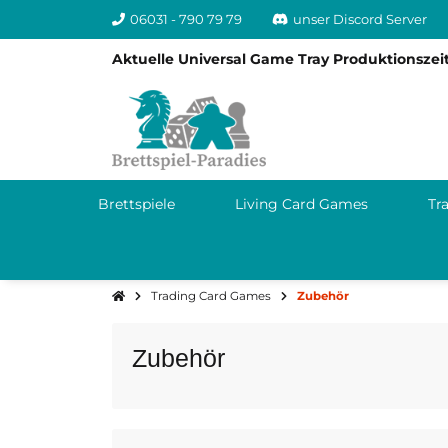
06031 - 790 79 79
unser Discord Server
Aktuelle Universal Game Tray Produktionszeit
Brettspiele
Living Card Games
Tr
Trading Card Games
Zubehör
Zubehör