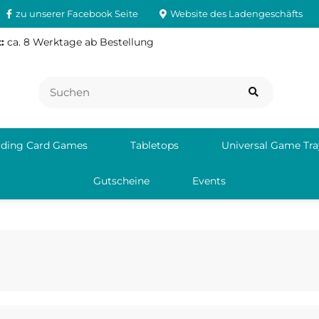
zu unserer Facebook Seite
Website des Ladengeschäfts
:
ca. 8 Werktage ab Bestellung
ading Card Games
Tabletops
Universal Game Tra
Gutscheine
Events