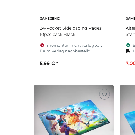
GAMEGENIC
GAME
24-Pocket Sideloading Pages
Alt
10pcs pack Black
Stan
momentan nicht verfügbar.
S
Beim Verlag nachbestellt.
L
5,99 €
*
7,0
Zum Artikel