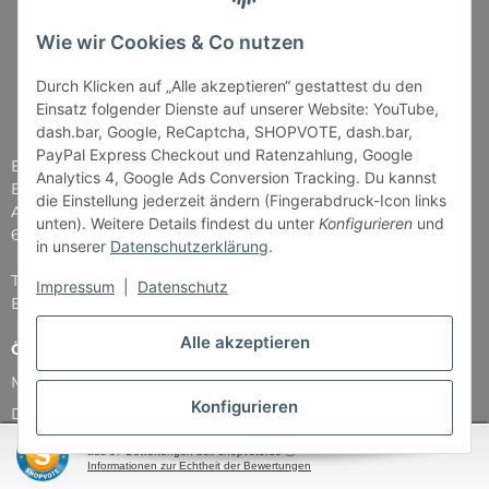
Wie wir Cookies & Co nutzen
Durch Klicken auf „Alle akzeptieren“ gestattest du den
Einsatz folgender Dienste auf unserer Website: YouTube,
dash.bar, Google, ReCaptcha, SHOPVOTE, dash.bar,
PayPal Express Checkout und Ratenzahlung, Google
Brettspiel-Paradies
Analytics 4, Google Ads Conversion Tracking. Du kannst
Bender & Lipkowski GbR
die Einstellung jederzeit ändern (Fingerabdruck-Icon links
Am Straßbach 5
unten). Weitere Details findest du unter
Konfigurieren
und
61169 Friedberg
in unserer
Datenschutzerklärung
.
Tel: 06031 - 7907979
Impressum
|
Datenschutz
E-Mail: info@Brettspiel-Paradies.de
Alle akzeptieren
Öffnungszeiten
Montag & Mittwoch nur Versand
Konfigurieren
Dienstag, Donnerstag und Freitag: 11:00 - 18:30 Uhr
SEHR GUT
(4.87 / 5)
Samstag: 11:00 - 14:00 Uhr
aus
37
Bewertungen bei: shopvote.de ⓘ
Informationen zur Echtheit der Bewertungen
...und natürlich während unserer Events