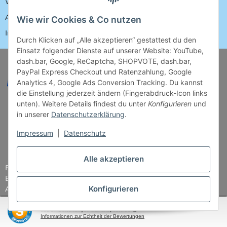
Widerrufsrecht
AGB
Wie wir Cookies & Co nutzen
Impressum
Durch Klicken auf „Alle akzeptieren“ gestattest du den
Einsatz folgender Dienste auf unserer Website: YouTube,
dash.bar, Google, ReCaptcha, SHOPVOTE, dash.bar,
PayPal Express Checkout und Ratenzahlung, Google
Analytics 4, Google Ads Conversion Tracking. Du kannst
die Einstellung jederzeit ändern (Fingerabdruck-Icon links
unten). Weitere Details findest du unter
Konfigurieren
und
in unserer
Datenschutzerklärung
.
Impressum
|
Datenschutz
Alle akzeptieren
Brettspiel-Paradies
Bender & Lipkowski GbR
Konfigurieren
Am Straßbach 5
61169 Friedberg
SEHR GUT
(4.87 / 5)
aus
37
Bewertungen bei: shopvote.de ⓘ
Informationen zur Echtheit der Bewertungen
Tel: 06031 - 7907979