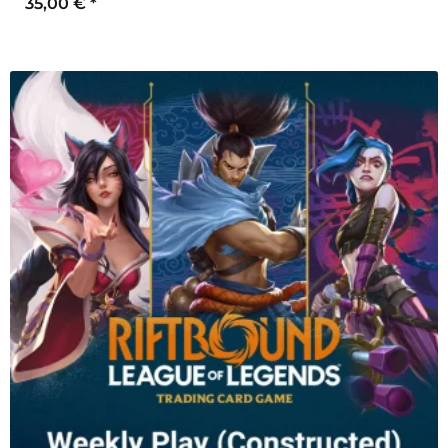
35,00 €
*