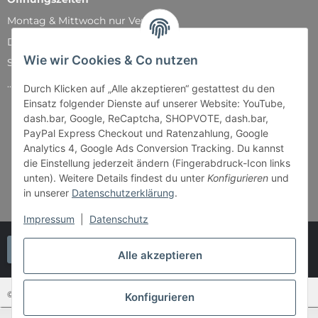
Montag & Mittwoch nur Versand
Dienstag, Donnerstag und Freitag: 11:00 - 18:30 Uhr
Wie wir Cookies & Co nutzen
Samstag: 11:00 - 14:00 Uhr
...und natürlich während unserer Events
Durch Klicken auf „Alle akzeptieren“ gestattest du den
Einsatz folgender Dienste auf unserer Website: YouTube,
dash.bar, Google, ReCaptcha, SHOPVOTE, dash.bar,
PayPal Express Checkout und Ratenzahlung, Google
Analytics 4, Google Ads Conversion Tracking. Du kannst
die Einstellung jederzeit ändern (Fingerabdruck-Icon links
unten). Weitere Details findest du unter
Konfigurieren
und
in unserer
Datenschutzerklärung
.
Impressum
|
Datenschutz
Vertrag widerrufen
Alle akzeptieren
© Bender & Lipkowski GbR - Brettspiel-Paradies
Konfigurieren
SEHR GUT
(4.87 / 5)