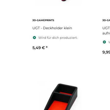
3D-GAMEPRINTS
3D-G
UGT - Deckholder klein
UGT 
aufr
Wird für dich produziert.
W
5,49 €
*
9,9
Sekundärfarbe
S