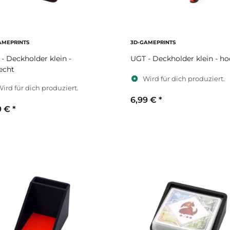
AMEPRINTS
3D-GAMEPRINTS
- Deckholder klein -
UGT - Deckholder klein - h
echt
Wird für dich produziert.
ird für dich produziert.
6,99 €
*
9 €
*
Sekundärfarbe
ekundärfarbe