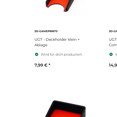
3D-GAMEPRINTS
3D-G
UGT - Deckholder klein +
UGT
Ablage
Com
Wird für dich produziert.
W
7,99 €
*
14,
Sekundärfarbe
S