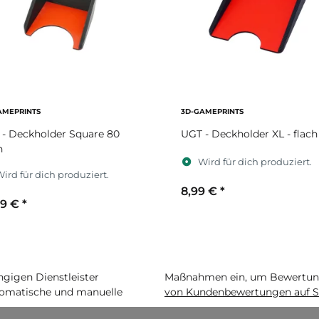
AMEPRINTS
3D-GAMEPRINTS
- Deckholder Square 80
UGT - Deckholder XL - flach
h
Wird für dich produziert.
ird für dich produziert.
8,99 €
*
99 €
*
Sekundärfarbe
ekundärfarbe
igen Dienstleister
Maßnahmen ein, um Bewertunge
matische und manuelle
von Kundenbewertungen auf S