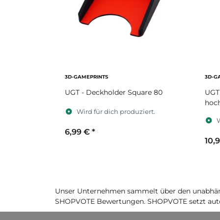
3D-GAMEPRINTS
3D-G
UGT - Deckholder Square 80
UGT 
hoc
Wird für dich produziert.
W
6,99 €
*
10,
Sekundärfarbe
S
Unser Unternehmen sammelt über den unabhäng
SHOPVOTE Bewertungen. SHOPVOTE setzt auto