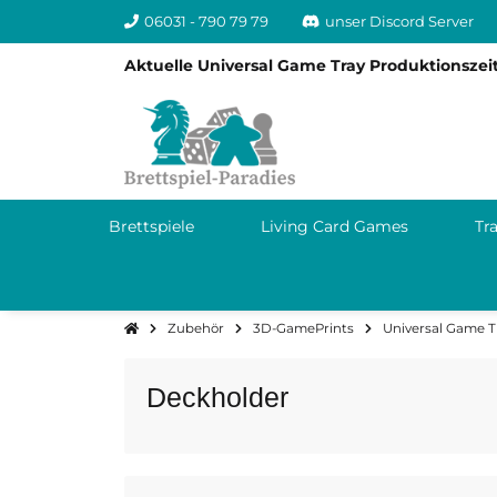
06031 - 790 79 79
unser Discord Server
Aktuelle Universal Game Tray Produktionszeit
Brettspiele
Living Card Games
Tr
Zubehör
3D-GamePrints
Universal Game T
Deckholder