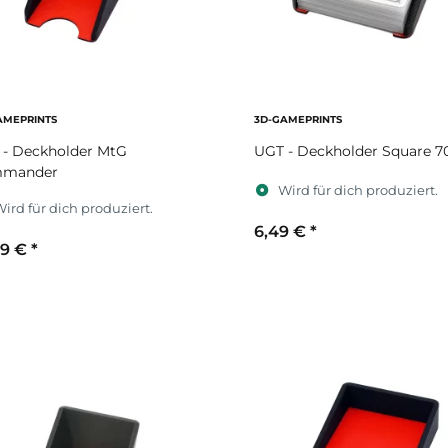
AMEPRINTS
3D-GAMEPRINTS
 - Deckholder MtG
UGT - Deckholder Square 7
mander
Wird für dich produziert.
ird für dich produziert.
6,49 €
*
99 €
*
Sekundärfarbe
ekundärfarbe