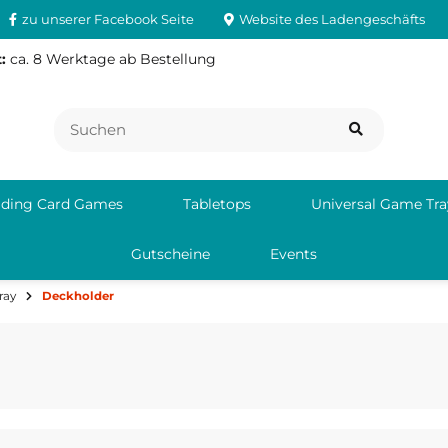
zu unserer Facebook Seite
Website des Ladengeschäfts
:
ca. 8 Werktage ab Bestellung
ading Card Games
Tabletops
Universal Game Tra
Gutscheine
Events
ray
Deckholder