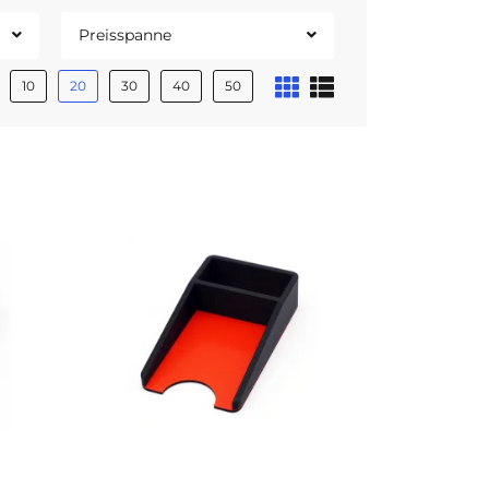
Preisspanne
10
20
30
40
50