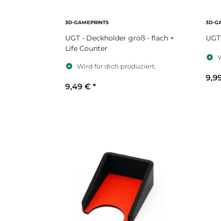
3D-GAMEPRINTS
3D-G
UGT - Deckholder groß - flach +
UGT 
Life Counter
W
Wird für dich produziert.
9,9
9,49 €
*
S
Sekundärfarbe