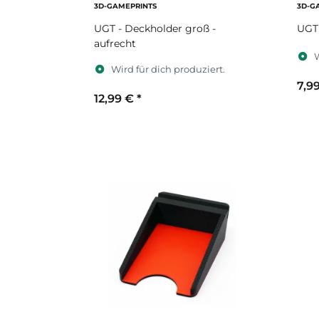
3D-GAMEPRINTS
3D-G
UGT - Deckholder groß -
UGT 
aufrecht
W
Wird für dich produziert.
7,9
12,99 €
*
S
Sekundärfarbe