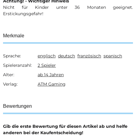
Achtung! - Wichtiger Hinweis
Nicht für Kinder unter 36 Monaten geeignet.
Erstickungsgefahr!
Merkmale
Sprache:
englisch
deutsch
französisch
spanisch
Produkteigenschaft
Wert
Spieleranzahl:
2 Spieler
Alter:
ab 14 Jahren
Verlag:
ATM Gaming
Bewertungen
Gib die erste Bewertung für diesen Artikel ab und helfe
anderen bei der Kaufentscheidung!