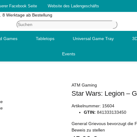
serer Facebook Seite
Website des Ladengeschäfts
. 8 Werktage ab Bestellung
rd Games
Tabletops
Universal Game Tray
3D
Events
ATM Gaming
Star Wars: Legion – 
Artikelnummer:
15604
GTIN:
841333133450
General Grievous bevorzugt die 
Beweis zu stellen