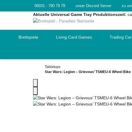
06031 - 790 79 79
unser Discord Server
zu un
Aktuelle Universal Game Tray Produktionszeit:
ca
Brettspiele
Living Card Games
Trading Ca
Tabletops
Star Wars: Legion – Grievous’ TSMEU-6 Wheel Bike