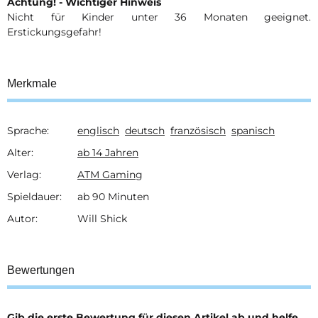
Achtung! - Wichtiger Hinweis
Nicht für Kinder unter 36 Monaten geeignet.
Erstickungsgefahr!
Merkmale
Sprache:
englisch
deutsch
französisch
spanisch
Produkteigenschaft
Wert
Alter:
ab 14 Jahren
Verlag:
ATM Gaming
Spieldauer:
ab 90 Minuten
Autor:
Will Shick
Bewertungen
Gib die erste Bewertung für diesen Artikel ab und helfe