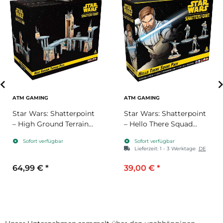
ATM GAMING
ATM GAMING
Star Wars: Shatterpoint
Star Wars: Shatterpoint
– High Ground Terrain
– Hello There Squad
Pack (Geländeset „Neue
Pack („Hallo, wie geht’s
Sofort verfügbar
Sofort verfügbar
Höhen”) (Erweiterung)
denn so?“) (Erweiterung)
Lieferzeit:
1 - 3 Werktage
DE
64,99 €
*
39,00 €
*