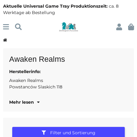
Aktuelle Universal Game Tray Produktionszeit:
ca. 8
Werktage ab Bestellung
Awaken Realms
Herstellerinfo:
53-333 Wroclaw
Polen
Awaken Realms
Powstanców Slaskich 118
www.awakenrealms.com
Mehr lesen
Filter und Sortierung