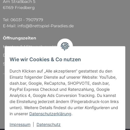
Am Straßbach 5
61169 Friedberg
Tel: 06031 - 7907979
E-Mail: info@Brettspiel-Paradies.de
Öffnungszeiten
Montag & Mittwoch nur Versand
Dienstag, Donnerstag und Freitag: 11:00 - 18:30 Uhr
Wie wir Cookies & Co nutzen
Samstag: 11:00 - 14:00 Uhr
Durch Klicken auf „Alle akzeptieren“ gestattest du den
...und natürlich während unserer Events
Einsatz folgender Dienste auf unserer Website: YouTube,
dash.bar, Google, ReCaptcha, SHOPVOTE, dash.bar,
PayPal Express Checkout und Ratenzahlung, Google
Analytics 4, Google Ads Conversion Tracking. Du kannst
die Einstellung jederzeit ändern (Fingerabdruck-Icon links
unten). Weitere Details findest du unter
Konfigurieren
und
in unserer
Datenschutzerklärung
.
Impressum
|
Datenschutz