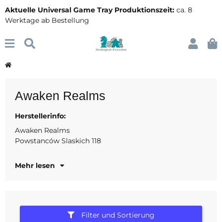
Aktuelle Universal Game Tray Produktionszeit:
ca. 8
Werktage ab Bestellung
Awaken Realms
Herstellerinfo:
53-333 Wroclaw
Polen
Awaken Realms
Powstanców Slaskich 118
www.awakenrealms.com
Mehr lesen
Filter und Sortierung