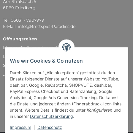
Am Straßbach 5
61169 Friedberg
Tel: 06031 - 7907979
E-Mail: info@Brettspiel-Paradies.de
Öffnungszeiten
Montag & Mittwoch nur Versand
Dienstag, Donnerstag und Freitag: 11:00 - 18:30 Uhr
Wie wir Cookies & Co nutzen
Samstag: 11:00 - 14:00 Uhr
Durch Klicken auf „Alle akzeptieren“ gestattest du den
...und natürlich während unserer Events
Einsatz folgender Dienste auf unserer Website: YouTube,
dash.bar, Google, ReCaptcha, SHOPVOTE, dash.bar,
PayPal Express Checkout und Ratenzahlung, Google
Analytics 4, Google Ads Conversion Tracking. Du kannst
die Einstellung jederzeit ändern (Fingerabdruck-Icon links
unten). Weitere Details findest du unter
Konfigurieren
und
in unserer
Datenschutzerklärung
.
Impressum
|
Datenschutz