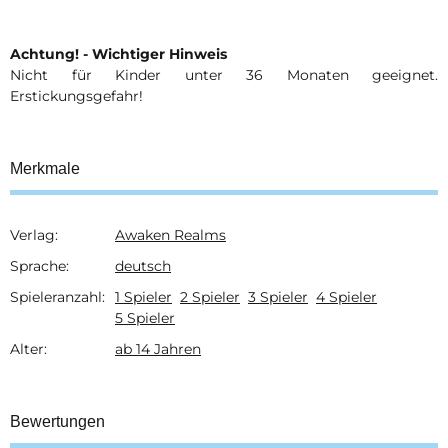
Achtung! - Wichtiger Hinweis
Nicht für Kinder unter 36 Monaten geeignet.
Erstickungsgefahr!
Merkmale
Verlag:
Awaken Realms
Produkteigenschaft
Wert
Sprache:
deutsch
Spieleranzahl:
1 Spieler
2 Spieler
3 Spieler
4 Spieler
5 Spieler
Alter:
ab 14 Jahren
Bewertungen