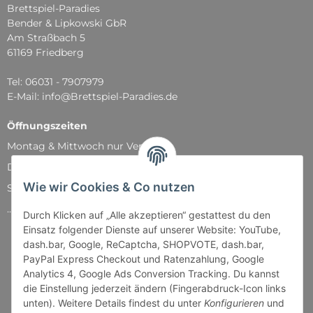
Brettspiel-Paradies
Bender & Lipkowski GbR
Am Straßbach 5
61169 Friedberg
Tel: 06031 - 7907979
E-Mail: info@Brettspiel-Paradies.de
Öffnungszeiten
Montag & Mittwoch nur Versand
Dienstag, Donnerstag und Freitag: 11:00 - 18:30 Uhr
Wie wir Cookies & Co nutzen
Samstag: 11:00 - 14:00 Uhr
...und natürlich während unserer Events
Durch Klicken auf „Alle akzeptieren“ gestattest du den
Einsatz folgender Dienste auf unserer Website: YouTube,
dash.bar, Google, ReCaptcha, SHOPVOTE, dash.bar,
PayPal Express Checkout und Ratenzahlung, Google
Analytics 4, Google Ads Conversion Tracking. Du kannst
die Einstellung jederzeit ändern (Fingerabdruck-Icon links
unten). Weitere Details findest du unter
Konfigurieren
und