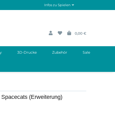
Infos zu Spielen
0,00 €
y
3D-Drucke
Zubehör
Sale
Spacecats (Erweiterung)