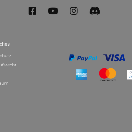
iches
chutz
ufsrecht
ssum