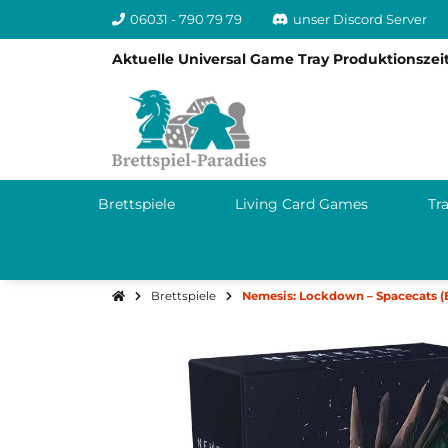
06031 - 790 79 79
unser Discord Server
Aktuelle Universal Game Tray Produktionszeit
Brettspiele
Living Card Games
Tr
Brettspiele
Nemesis: Lockdown – Spacecats (