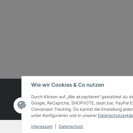
Wie wir Cookies & Co nutzen
Vertrag widerrufen
Durch Klicken auf „Alle akzeptieren“ gestattest du 
Google, ReCaptcha, SHOPVOTE, dash.bar, PayPal Ex
Conversion Tracking. Du kannst die Einstellung jeder
unter
Konfigurieren
und in unserer
Datenschutzerklä
Impressum
|
Datenschutz
© Bender & Lipkowski GbR - Brettspiel-Paradies