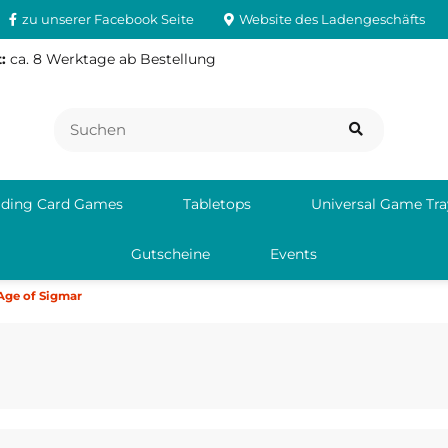
zu unserer Facebook Seite
Website des Ladengeschäfts
:
ca. 8 Werktage ab Bestellung
ading Card Games
Tabletops
Universal Game Tra
Gutscheine
Events
ge of Sigmar