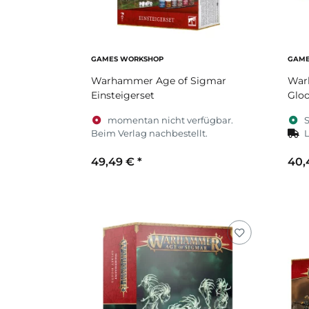
GAMES WORKSHOP
GAME
Warhammer Age of Sigmar
War
Einsteigerset
Gloo
momentan nicht verfügbar.
S
Beim Verlag nachbestellt.
L
49,49 €
*
40,
Zum Artikel