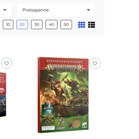
Preisspanne
10
20
30
40
50