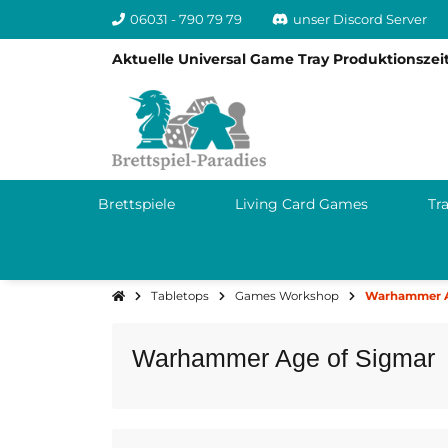
06031 - 790 79 79
unser Discord Server
Aktuelle Universal Game Tray Produktionszeit
Brettspiele
Living Card Games
Tr
Tabletops
Games Workshop
Warhammer A
Warhammer Age of Sigmar