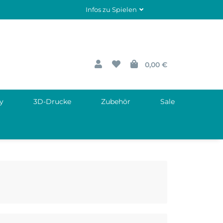
Infos zu Spielen
0,00 €
y
3D-Drucke
Zubehör
Sale