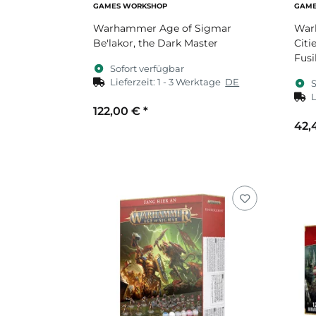
GAMES WORKSHOP
GAME
Warhammer Age of Sigmar
War
Be'lakor, the Dark Master
Citi
Fusi
Sofort verfügbar
Lieferzeit:
1 - 3 Werktage
DE
S
L
122,00 €
*
42,