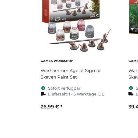
GAMES WORKSHOP
GAME
Warhammer Age of Sigmar
War
Skaven Paint Set
Skav
Sofort verfügbar
S
Lieferzeit:
1 - 3 Werktage
DE
L
26,99 €
*
39,