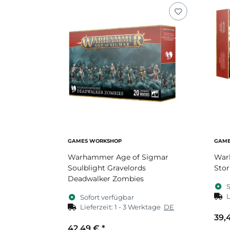
GAMES WORKSHOP
GAME
Warhammer Age of Sigmar
War
Soulblight Gravelords
Stor
Deadwalker Zombies
S
L
Sofort verfügbar
Lieferzeit:
1 - 3 Werktage
DE
39,
42,49 €
*