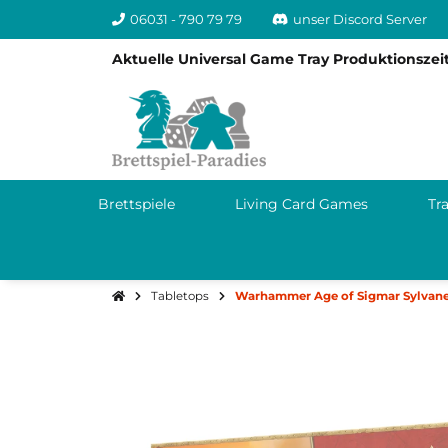
06031 - 790 79 79
unser Discord Server
Aktuelle Universal Game Tray Produktionszeit
Brettspiele
Living Card Games
Tr
Tabletops
Warhammer Age of Sigmar Sylvane