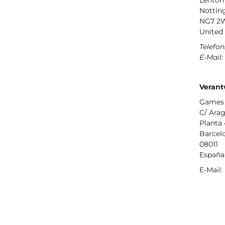
Lenton
Notti
NG7 2
United
Telefon
E-Mail:
Verant
Games 
C/ Arag
Planta 
Barcel
08011
España
E-Mail