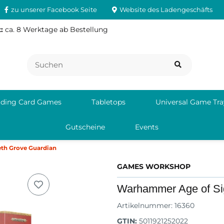
zu unserer Facebook Seite
Website des Ladengeschäfts
:
ca. 8 Werktage ab Bestellung
ading Card Games
Tabletops
Universal Game Tra
Gutscheine
Events
th Grove Guardian
GAMES WORKSHOP
Warhammer Age of Si
Artikelnummer:
16360
GTIN:
5011921252022