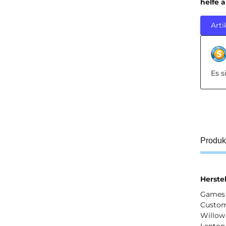
helfe 
Arti
Es 
Produk
Herstel
Games 
Custom
Willow