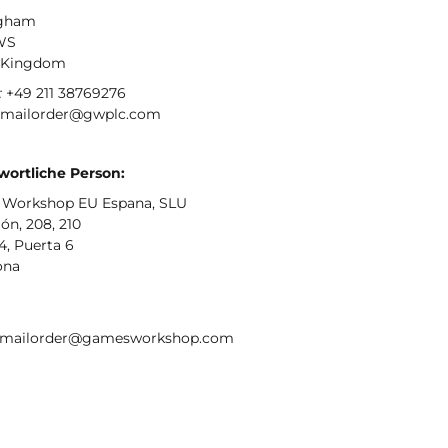
ngham
WS
 Kingdom
:
+49 211 38769276
mailorder@gwplc.com
wortliche Person:
Workshop EU Espana, SLU
ón, 208, 210
4, Puerta 6
ona
: mailorder@gamesworkshop.com