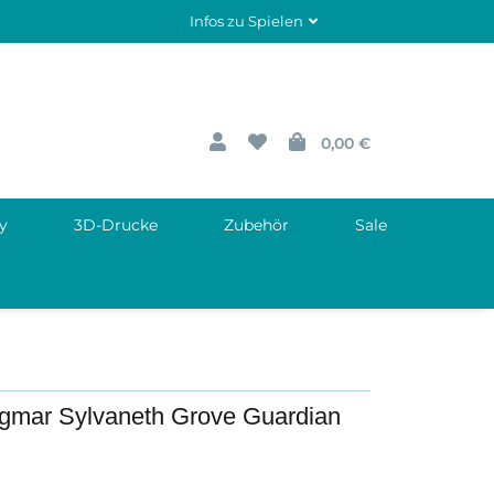
Infos zu Spielen
0,00 €
y
3D-Drucke
Zubehör
Sale
gmar Sylvaneth Grove Guardian