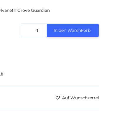
lvaneth Grove Guardian
In den Warenkorb
E
Auf Wunschzettel