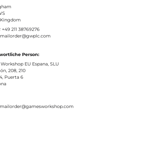
ngham
WS
 Kingdom
:
+49 211 38769276
mailorder@gwplc.com
wortliche Person:
Workshop EU Espana, SLU
ón, 208, 210
4, Puerta 6
ona
: mailorder@gamesworkshop.com