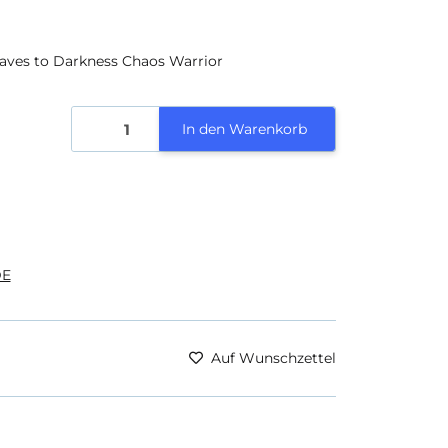
ves to Darkness Chaos Warrior
In den Warenkorb
E
Auf Wunschzettel