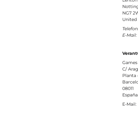
Lenton
Notti
NG7 2
United
Telefon
E-Mail:
Verant
Games 
C/ Arag
Planta 
Barcel
08011
España
E-Mail