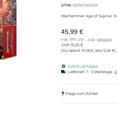
GTIN:
5011921165506
Warhammer Age of Sigmar Sla
45,99 €
inkl. 19% USt. , zzgl.
Versand
UVP
:
51,25 €
(Du sparst
10.26%
, also
5,26 €
)
Sofort verfügbar
Lieferzeit:
1 - 3 Werktage
D
Frage zum Artikel