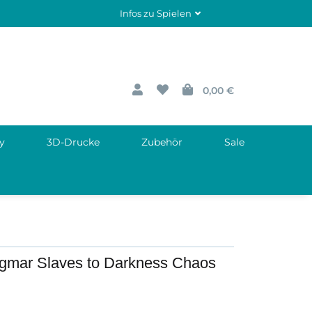
Infos zu Spielen
0,00 €
y
3D-Drucke
Zubehör
Sale
gmar Slaves to Darkness Chaos