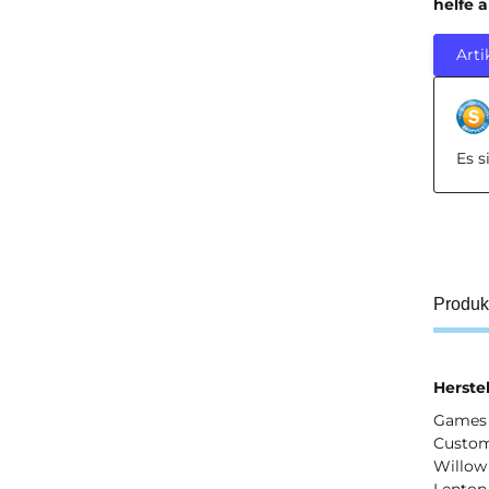
helfe 
Arti
Es 
Produk
Herstel
Games 
Custom
Willow