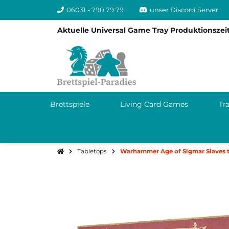
06031 - 790 79 79
unser Discord Server
Aktuelle Universal Game Tray Produktionszeit
Brettspiele
Living Card Games
Tr
Tabletops
Warhammer Age of Sigmar Slaves 