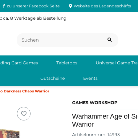
zu unserer Facebook Seite
Website des Ladengeschäfts
:
ca. 8 Werktage ab Bestellung
ading Card Games
Tabletops
Universal Game Tra
Gutscheine
Events
to Darkness Chaos Warrior
GAMES WORKSHOP
Warhammer Age of Si
Warrior
Artikelnummer:
14993