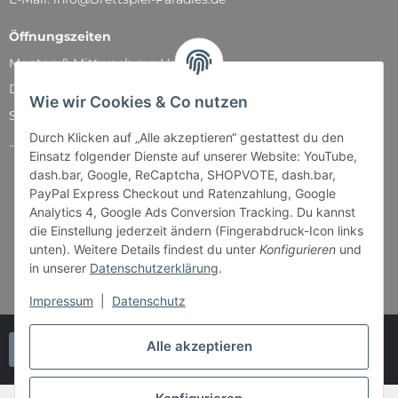
Öffnungszeiten
Montag & Mittwoch nur Versand
Dienstag, Donnerstag und Freitag: 11:00 - 18:30 Uhr
Wie wir Cookies & Co nutzen
Samstag: 11:00 - 14:00 Uhr
Durch Klicken auf „Alle akzeptieren“ gestattest du den
...und natürlich während unserer Events
Einsatz folgender Dienste auf unserer Website: YouTube,
dash.bar, Google, ReCaptcha, SHOPVOTE, dash.bar,
PayPal Express Checkout und Ratenzahlung, Google
Analytics 4, Google Ads Conversion Tracking. Du kannst
die Einstellung jederzeit ändern (Fingerabdruck-Icon links
unten). Weitere Details findest du unter
Konfigurieren
und
in unserer
Datenschutzerklärung
.
Impressum
|
Datenschutz
Alle akzeptieren
Vertrag widerrufen