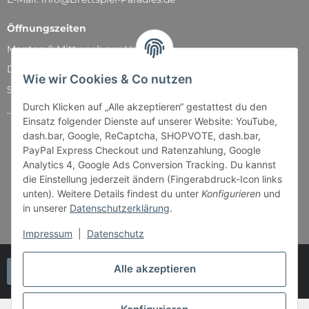
Öffnungszeiten
Montag & Mittwoch nur Versand
Dienstag, Donnerstag und Freitag: 11:00 - 18:30 Uhr
Wie wir Cookies & Co nutzen
Samstag: 11:00 - 14:00 Uhr
Durch Klicken auf „Alle akzeptieren“ gestattest du den
...und natürlich während unserer Events
Einsatz folgender Dienste auf unserer Website: YouTube,
dash.bar, Google, ReCaptcha, SHOPVOTE, dash.bar,
PayPal Express Checkout und Ratenzahlung, Google
Analytics 4, Google Ads Conversion Tracking. Du kannst
die Einstellung jederzeit ändern (Fingerabdruck-Icon links
unten). Weitere Details findest du unter
Konfigurieren
und
in unserer
Datenschutzerklärung
.
Impressum
|
Datenschutz
Alle akzeptieren
Vertrag widerrufen