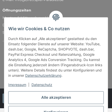
Öffnungszeiten
Montag & Mittwoch nur Versand
Dienstag, Donnerstag und Freitag: 11:00 - 18:30 Uhr
Wie wir Cookies & Co nutzen
Samstag: 11:00 - 14:00 Uhr
Durch Klicken auf „Alle akzeptieren“ gestattest du den
...und natürlich während unserer Events
Einsatz folgender Dienste auf unserer Website: YouTube,
dash.bar, Google, ReCaptcha, SHOPVOTE, dash.bar,
PayPal Express Checkout und Ratenzahlung, Google
Analytics 4, Google Ads Conversion Tracking. Du kannst
die Einstellung jederzeit ändern (Fingerabdruck-Icon links
unten). Weitere Details findest du unter
Konfigurieren
und
in unserer
Datenschutzerklärung
.
Impressum
|
Datenschutz
Alle akzeptieren
Vertrag widerrufen