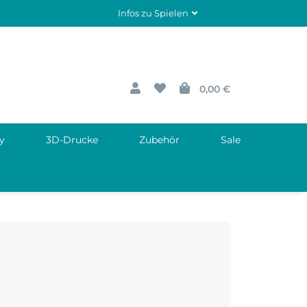
Infos zu Spielen
0,00 €
y
3D-Drucke
Zubehör
Sale
nd
ando.com