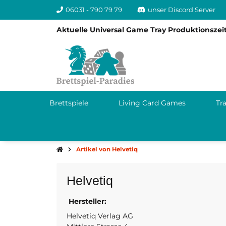
06031 - 790 79 79
unser Discord Server
Aktuelle Universal Game Tray Produktionszeit
Brettspiele
Living Card Games
Tr
Artikel von Helvetiq
Helvetiq
Hersteller:
Schweiz
info@helvet
Helvetiq Verlag AG