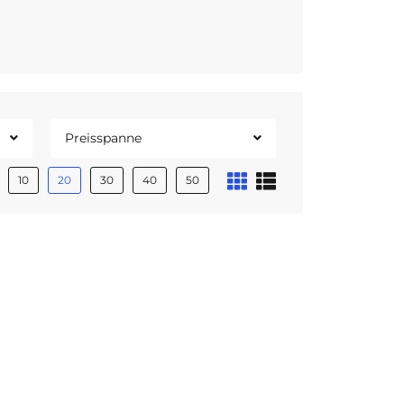
Preisspanne
10
20
30
40
50