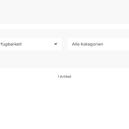
An der Südspitze 1–12
04571 Rötha
rfügbarkeit
Alle Kategorien
1 Artikel