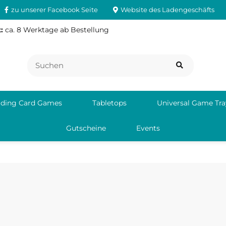
zu unserer Facebook Seite
Website des Ladengeschäfts
:
ca. 8 Werktage ab Bestellung
ading Card Games
Tabletops
Universal Game Tra
Gutscheine
Events
verantwortliche Person:
Deutschla
iq.ch
info@agor
Agorando Technologies GmbH