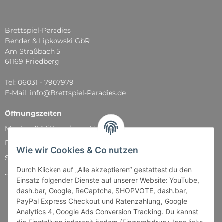
Brettspiel-Paradies
Bender & Lipkowski GbR
Am Straßbach 5
61169 Friedberg
Tel: 06031 - 7907979
E-Mail: info@Brettspiel-Paradies.de
Öffnungszeiten
Montag & Mittwoch nur Versand
Dienstag, Donnerstag und Freitag: 11:00 - 18:30 Uhr
Wie wir Cookies & Co nutzen
Samstag: 11:00 - 14:00 Uhr
Durch Klicken auf „Alle akzeptieren“ gestattest du den
...und natürlich während unserer Events
Einsatz folgender Dienste auf unserer Website: YouTube,
dash.bar, Google, ReCaptcha, SHOPVOTE, dash.bar,
PayPal Express Checkout und Ratenzahlung, Google
Analytics 4, Google Ads Conversion Tracking. Du kannst
die Einstellung jederzeit ändern (Fingerabdruck-Icon links