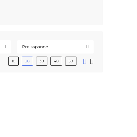
Preisspanne
10
20
30
40
50