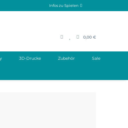
Infos zu Spielen
0,00 €
y
3D-Drucke
Zubehör
Sale
nd
ando.com