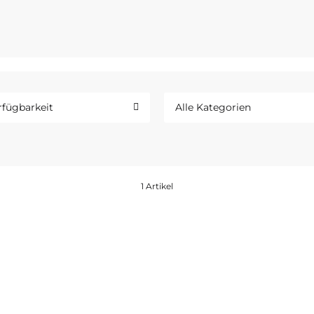
An der Südspitze 1–12
04571 Rötha
rfügbarkeit
Alle Kategorien
1 Artikel