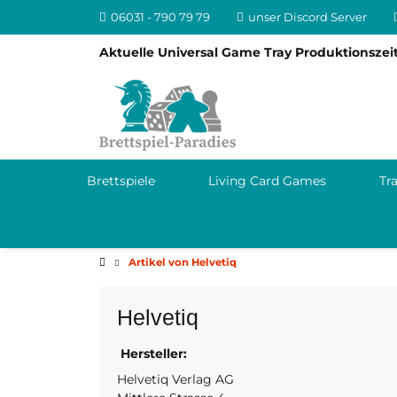
06031 - 790 79 79
unser Discord Server
Aktuelle Universal Game Tray Produktionszeit
Brettspiele
Living Card Games
Tr
Artikel von Helvetiq
Helvetiq
Hersteller:
Schweiz
info@helvet
Helvetiq Verlag AG