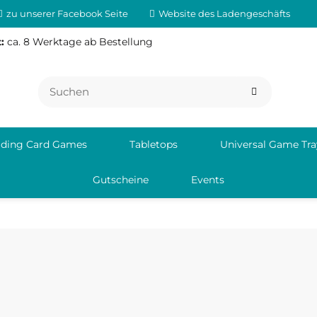
zu unserer Facebook Seite
Website des Ladengeschäfts
:
ca. 8 Werktage ab Bestellung
ading Card Games
Tabletops
Universal Game Tra
Gutscheine
Events
verantwortliche Person:
Deutschla
iq.ch
info@agor
Agorando Technologies GmbH