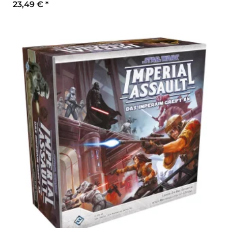
23,49 €
*