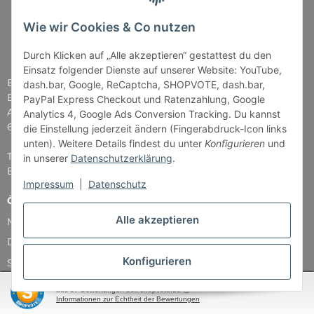
Wie wir Cookies & Co nutzen
Durch Klicken auf „Alle akzeptieren“ gestattest du den
Einsatz folgender Dienste auf unserer Website: YouTube,
Brettspiel-Paradies
dash.bar, Google, ReCaptcha, SHOPVOTE, dash.bar,
Bender & Lipkowski GbR
PayPal Express Checkout und Ratenzahlung, Google
Am Straßbach 5
Analytics 4, Google Ads Conversion Tracking. Du kannst
61169 Friedberg
die Einstellung jederzeit ändern (Fingerabdruck-Icon links
unten). Weitere Details findest du unter
Konfigurieren
und
Tel: 06031 - 7907979
in unserer
Datenschutzerklärung
.
E-Mail: info@Brettspiel-Paradies.de
Impressum
|
Datenschutz
Öffnungszeiten
Alle akzeptieren
Montag & Mittwoch nur Versand
Dienstag, Donnerstag und Freitag: 11:00 - 18:30 Uhr
Konfigurieren
Samstag: 11:00 - 14:00 Uhr
SEHR GUT
(4.87 / 5)
...und natürlich während unserer Events
aus
37
Bewertungen bei: shopvote.de ⓘ
Informationen zur Echtheit der Bewertungen