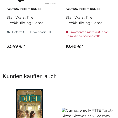
FANTASY FLIGHT GAMES
FANTASY FLIGHT GAMES
Star Wars: The
Star Wars: The
Deckbuilding Game –
Deckbuilding Game –
Rebellen & Imperium
Mandalorian
Lieferzeit:
8 - 10 Werktage
DE
momentan nicht verfügbar.
Verstärkungen
(Fraktionspack)
Beim Verlag nachbestellt.
(Erweiterung)
(Erweiterung)
33,49 €
*
18,49 €
*
Kunden kauften auch