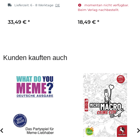
Rebellen & Imperium
Mandalorian
Lieferzeit:
6 - 8 Werktage
DE
momentan nicht verfügbar.
Verstärkungen
(Fraktionspack)
Beim Verlag nachbestellt.
(Erweiterung)
(Erweiterung)
33,49 €
*
18,49 €
*
Kunden kauften auch