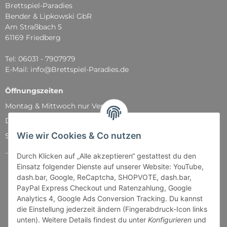
Brettspiel-Paradies
Bender & Lipkowski GbR
Am Straßbach 5
61169 Friedberg
Tel: 06031 - 7907979
E-Mail: info@Brettspiel-Paradies.de
Öffnungszeiten
Montag & Mittwoch nur Versand
Dienstag, Donnerstag und Freitag: 11:00 - 18:30 Uhr
Wie wir Cookies & Co nutzen
Samstag: 11:00 - 14:00 Uhr
...und natürlich während unserer Events
Durch Klicken auf „Alle akzeptieren“ gestattest du den
Einsatz folgender Dienste auf unserer Website: YouTube,
dash.bar, Google, ReCaptcha, SHOPVOTE, dash.bar,
PayPal Express Checkout und Ratenzahlung, Google
Analytics 4, Google Ads Conversion Tracking. Du kannst
die Einstellung jederzeit ändern (Fingerabdruck-Icon links
unten). Weitere Details findest du unter
Konfigurieren
und