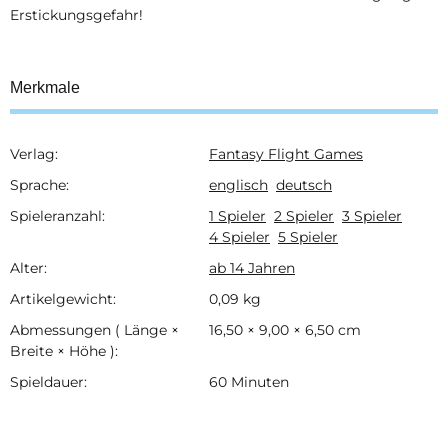
Erstickungsgefahr!
Merkmale
Verlag:
Fantasy Flight Games
Produkteigenschaft
Wert
Sprache:
englisch
deutsch
Spieleranzahl:
1 Spieler
2 Spieler
3 Spieler
4 Spieler
5 Spieler
Alter:
ab 14 Jahren
Artikelgewicht:
0,09
kg
Abmessungen ( Länge ×
16,50 × 9,00 × 6,50 cm
Breite × Höhe ):
Spieldauer:
60 Minuten