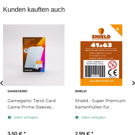
Kunden kauften auch
GAMEGENIC
SHIELD
Gamegenic Tarot Card
Shield - Super Premium
Game Prime Sleeves
Kartenhüllen für
72x122mm
Kartengröße 41 x 63 mm
Sofort verfügbar
Sofort verfügbar
3,50 €
*
2,99 €
*