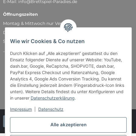
E-Mail: info@Brettspiel-Paradies.de
Öffnungszeiten
Montag & Mittwoch nur Versand
Dienstag, Donnerstag und Freitag: 11:00 - 18:30 Uhr
Wie wir Cookies & Co nutzen
Samstag: 11:00 - 14:00 Uhr
...und natürlich während unserer Events
Durch Klicken auf „Alle akzeptieren“ gestattest du den
Einsatz folgender Dienste auf unserer Website: YouTube,
dash.bar, Google, ReCaptcha, SHOPVOTE, dash.bar,
PayPal Express Checkout und Ratenzahlung, Google
Analytics 4, Google Ads Conversion Tracking. Du kannst
die Einstellung jederzeit ändern (Fingerabdruck-Icon links
unten). Weitere Details findest du unter
Konfigurieren
und
in unserer
Datenschutzerklärung
.
Impressum
|
Datenschutz
Vertrag widerrufen
Alle akzeptieren