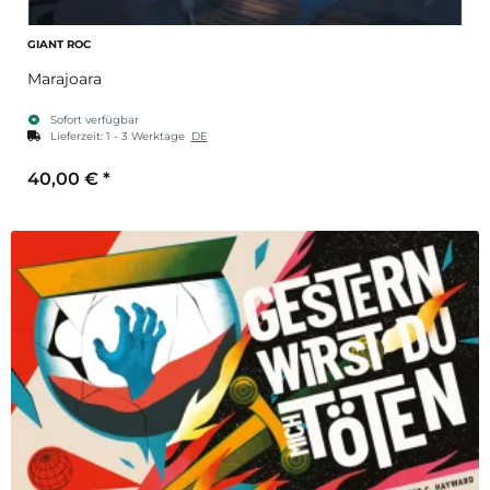
GIANT ROC
Marajoara
Sofort verfügbar
Lieferzeit:
1 - 3 Werktage
DE
40,00 €
*