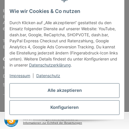
Wie wir Cookies & Co nutzen
Brettspiel-Paradies
Bender & Lipkowski GbR
Durch Klicken auf „Alle akzeptieren“ gestattest du den
Am Straßbach 5
Einsatz folgender Dienste auf unserer Website: YouTube,
61169 Friedberg
dash.bar, Google, ReCaptcha, SHOPVOTE, dash.bar,
PayPal Express Checkout und Ratenzahlung, Google
Tel: 06031 - 7907979
Analytics 4, Google Ads Conversion Tracking. Du kannst
E-Mail: info@Brettspiel-Paradies.de
die Einstellung jederzeit ändern (Fingerabdruck-Icon links
unten). Weitere Details findest du unter
Konfigurieren
und
Öffnungszeiten
in unserer
Datenschutzerklärung
.
Montag & Mittwoch nur Versand
Impressum
|
Datenschutz
Dienstag, Donnerstag und Freitag: 11:00 - 18:30 Uhr
Samstag: 11:00 - 14:00 Uhr
Alle akzeptieren
...und natürlich während unserer Events
Konfigurieren
SEHR GUT
(4.87 / 5)
aus
37
Bewertungen bei: shopvote.de ⓘ
Informationen zur Echtheit der Bewertungen