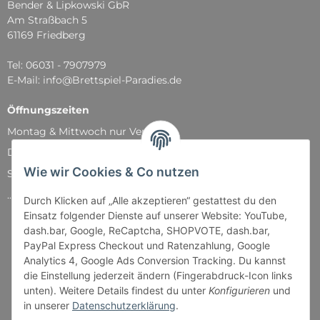
Bender & Lipkowski GbR
Am Straßbach 5
61169 Friedberg
Tel: 06031 - 7907979
E-Mail: info@Brettspiel-Paradies.de
Öffnungszeiten
Montag & Mittwoch nur Versand
Dienstag, Donnerstag und Freitag: 11:00 - 18:30 Uhr
Wie wir Cookies & Co nutzen
Samstag: 11:00 - 14:00 Uhr
...und natürlich während unserer Events
Durch Klicken auf „Alle akzeptieren“ gestattest du den
Einsatz folgender Dienste auf unserer Website: YouTube,
dash.bar, Google, ReCaptcha, SHOPVOTE, dash.bar,
PayPal Express Checkout und Ratenzahlung, Google
Analytics 4, Google Ads Conversion Tracking. Du kannst
die Einstellung jederzeit ändern (Fingerabdruck-Icon links
unten). Weitere Details findest du unter
Konfigurieren
und
in unserer
Datenschutzerklärung
.