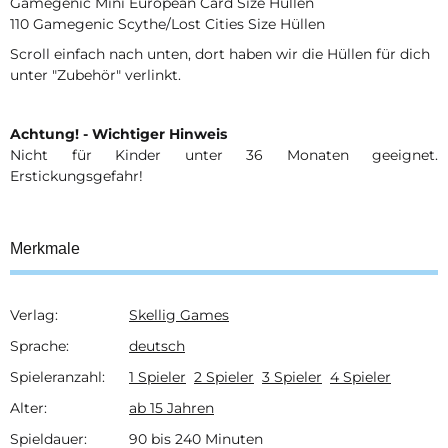
Gamegenic Mini European Card Size Hüllen
110 Gamegenic Scythe/Lost Cities Size Hüllen
Scroll einfach nach unten, dort haben wir die Hüllen für dich
unter "Zubehör" verlinkt.
Achtung! - Wichtiger Hinweis
Nicht für Kinder unter 36 Monaten geeignet.
Erstickungsgefahr!
Merkmale
Verlag:
Skellig Games
Produkteigenschaft
Wert
Sprache:
deutsch
Spieleranzahl:
1 Spieler
2 Spieler
3 Spieler
4 Spieler
Alter:
ab 15 Jahren
Spieldauer:
90 bis 240 Minuten