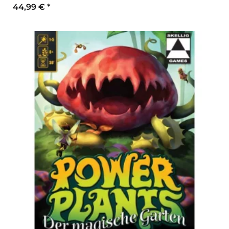
44,99 €
*