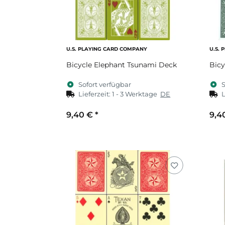
U.S. PLAYING CARD COMPANY
U.S.
Bicycle Elephant Tsunami Deck
Bicy
Sofort verfügbar
S
Lieferzeit:
1 - 3 Werktage
DE
L
9,40 €
*
9,4