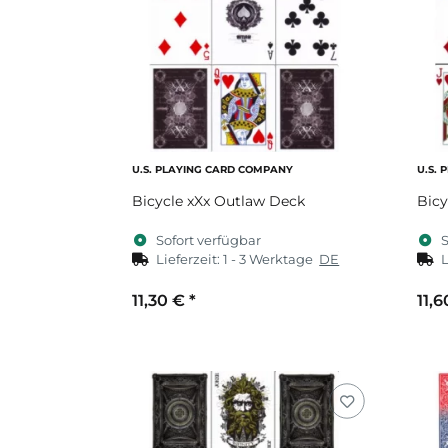
U.S. PLAYING CARD COMPANY
U.S.
Bicycle xXx Outlaw Deck
Bicy
Sofort verfügbar
S
Lieferzeit:
1 - 3 Werktage
DE
L
11,30 €
*
11,