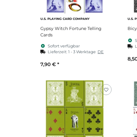
U.S. PLAYING CARD COMPANY
U.S.
Gypsy Witch Fortune Telling
Bicy
Cards
S
Sofort verfügbar
L
Lieferzeit:
1 - 3 Werktage
DE
8,5
7,90 €
*