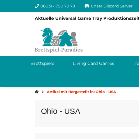
06031 - 790 79 79
unser Discord Server
Aktuelle Universal Game Tray Produktionszeit
Brettspiele
Living Card Games
Tr
Artikel mit Hergestellt in: Ohio - USA
Ohio - USA