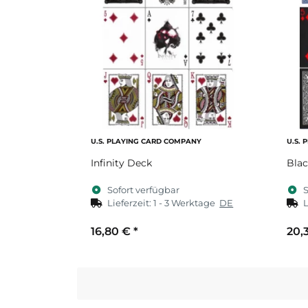
U.S. PLAYING CARD COMPANY
U.S.
Infinity Deck
Blac
Sofort verfügbar
S
Lieferzeit:
1 - 3 Werktage
DE
L
16,80 €
*
20,