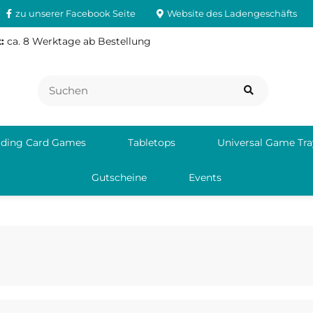
zu unserer Facebook Seite
Website des Ladengeschäfts
:
ca. 8 Werktage ab Bestellung
ading Card Games
Tabletops
Universal Game Tra
Gutscheine
Events