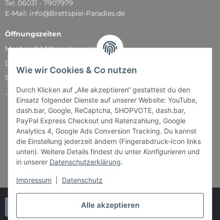
Tel: 06031 - 7907979
E-Mail: info@Brettspiel-Paradies.de
Öffnungszeiten
Montag & Mittwoch nur Versand
Dienstag, Donnerstag und Freitag: 11:00 - 18:30 Uhr
Wie wir Cookies & Co nutzen
Samstag: 11:00 - 14:00 Uhr
Durch Klicken auf „Alle akzeptieren“ gestattest du den
...und natürlich während unserer Events
Einsatz folgender Dienste auf unserer Website: YouTube,
dash.bar, Google, ReCaptcha, SHOPVOTE, dash.bar,
PayPal Express Checkout und Ratenzahlung, Google
Analytics 4, Google Ads Conversion Tracking. Du kannst
die Einstellung jederzeit ändern (Fingerabdruck-Icon links
unten). Weitere Details findest du unter
Konfigurieren
und
in unserer
Datenschutzerklärung
.
Impressum
|
Datenschutz
Alle akzeptieren
Vertrag widerrufen