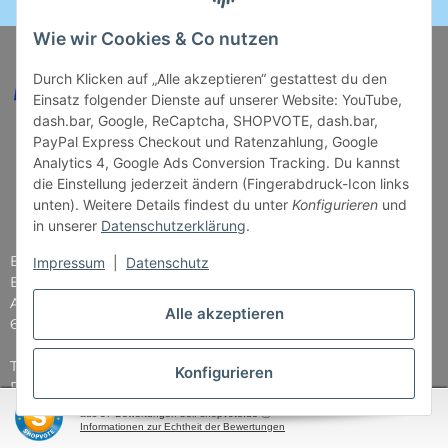
Wie wir Cookies & Co nutzen
Durch Klicken auf „Alle akzeptieren“ gestattest du den
Einsatz folgender Dienste auf unserer Website: YouTube,
dash.bar, Google, ReCaptcha, SHOPVOTE, dash.bar,
PayPal Express Checkout und Ratenzahlung, Google
Analytics 4, Google Ads Conversion Tracking. Du kannst
die Einstellung jederzeit ändern (Fingerabdruck-Icon links
unten). Weitere Details findest du unter
Konfigurieren
und
in unserer
Datenschutzerklärung
.
Brettspiel-Paradies
Impressum
|
Datenschutz
Bender & Lipkowski GbR
Am Straßbach 5
Alle akzeptieren
61169 Friedberg
Tel: 06031 - 7907979
Konfigurieren
E-Mail: info@Brettspiel-Paradies.de
SEHR GUT
(4.87 / 5)
aus
37
Bewertungen bei: shopvote.de ⓘ
Öffnungszeiten
Informationen zur Echtheit der Bewertungen