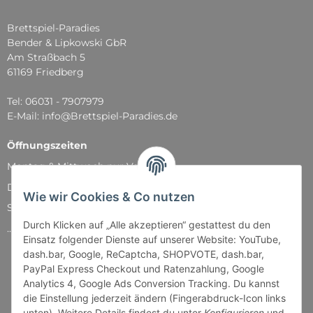
Brettspiel-Paradies
Bender & Lipkowski GbR
Am Straßbach 5
61169 Friedberg
Tel: 06031 - 7907979
E-Mail: info@Brettspiel-Paradies.de
Öffnungszeiten
Montag & Mittwoch nur Versand
Dienstag, Donnerstag und Freitag: 11:00 - 18:30 Uhr
Wie wir Cookies & Co nutzen
Samstag: 11:00 - 14:00 Uhr
Durch Klicken auf „Alle akzeptieren“ gestattest du den
...und natürlich während unserer Events
Einsatz folgender Dienste auf unserer Website: YouTube,
dash.bar, Google, ReCaptcha, SHOPVOTE, dash.bar,
PayPal Express Checkout und Ratenzahlung, Google
Analytics 4, Google Ads Conversion Tracking. Du kannst
die Einstellung jederzeit ändern (Fingerabdruck-Icon links
unten). Weitere Details findest du unter
Konfigurieren
und