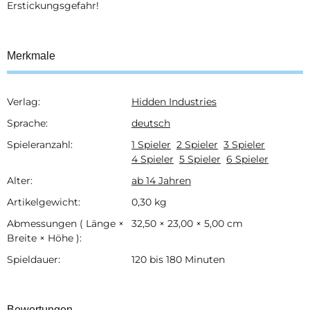
Erstickungsgefahr!
Merkmale
Verlag:
Hidden Industries
Produkteigenschaft
Wert
Sprache:
deutsch
Spieleranzahl:
1 Spieler
2 Spieler
3 Spieler
4 Spieler
5 Spieler
6 Spieler
Alter:
ab 14 Jahren
Artikelgewicht:
0,30
kg
Abmessungen ( Länge ×
32,50 × 23,00 × 5,00 cm
Breite × Höhe ):
Spieldauer:
120 bis 180 Minuten
Bewertungen