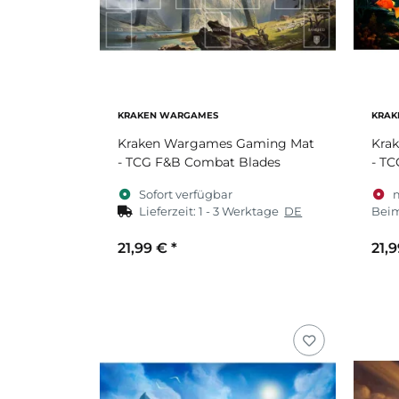
KRAKEN WARGAMES
KRAK
Kraken Wargames Gaming Mat
Kra
- TCG F&B Combat Blades
- TC
Sofort verfügbar
Lieferzeit:
1 - 3 Werktage
DE
Beim
21,99 €
*
21,