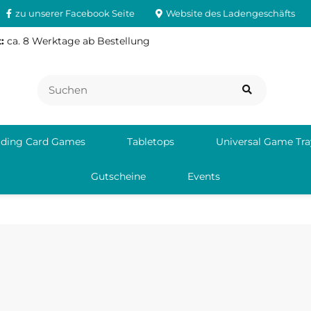
zu unserer Facebook Seite
Website des Ladengeschäfts
:
ca. 8 Werktage ab Bestellung
ading Card Games
Tabletops
Universal Game Tra
Gutscheine
Events
1 Gelsenkirchen
ail support@krakenwargames.com