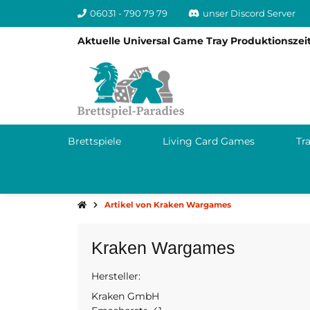
06031 - 790 79 79
unser Discord Server
Aktuelle Universal Game Tray Produktionszeit
Brettspiele
Living Card Games
Tr
Artikel von Kraken Wargames
Kraken Wargames
Hersteller:
4589
E-M
Kraken GmbH