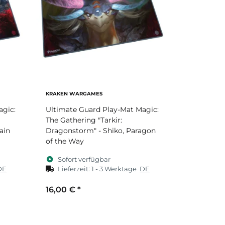
KRAKEN WARGAMES
agic:
Ultimate Guard Play-Mat Magic:
The Gathering "Tarkir:
ain
Dragonstorm" - Shiko, Paragon
of the Way
Sofort verfügbar
DE
Lieferzeit:
1 - 3 Werktage
DE
16,00 €
*