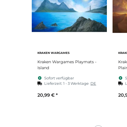
KRAKEN WARGAMES
KRAK
Kraken Wargames Playmats -
Kra
Island
Plai
Sofort verfügbar
S
Lieferzeit:
1 - 3 Werktage
DE
L
20,99 €
*
20,