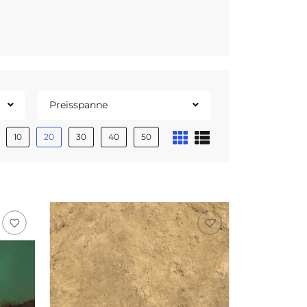
Preisspanne
10
20
30
40
50