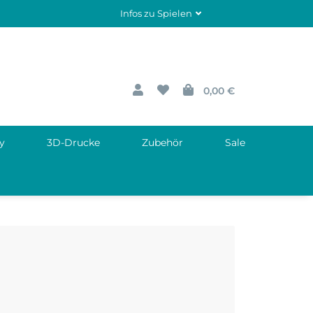
Infos zu Spielen
0,00 €
y
3D-Drucke
Zubehör
Sale