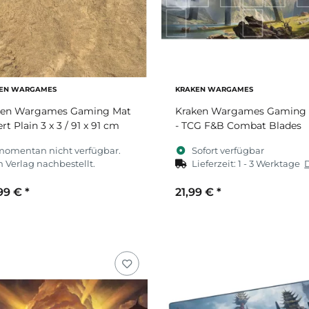
EN WARGAMES
KRAKEN WARGAMES
ken Wargames Gaming Mat
Kraken Wargames Gaming
rt Plain 3 x 3 / 91 x 91 cm
- TCG F&B Combat Blades
momentan nicht verfügbar.
Sofort verfügbar
 Verlag nachbestellt.
Lieferzeit:
1 - 3 Werktage
99 €
*
21,99 €
*