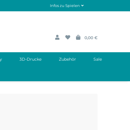
Infos zu Spielen
0,00 €
y
3D-Drucke
Zubehör
Sale