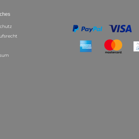
iches
chutz
ufsrecht
ssum