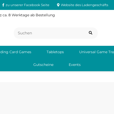
zu unserer Facebook Seite
Website des Ladengeschäfts
:
ca. 8 Werktage ab Bestellung
ading Card Games
Tabletops
Universal Game Tra
Gutscheine
Events
1 Gelsenkirchen
ail support@krakenwargames.com