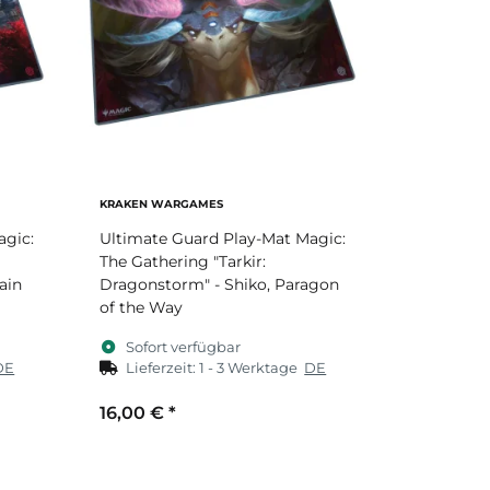
KRAKEN WARGAMES
agic:
Ultimate Guard Play-Mat Magic:
The Gathering "Tarkir:
ain
Dragonstorm" - Shiko, Paragon
of the Way
Sofort verfügbar
DE
Lieferzeit:
1 - 3 Werktage
DE
16,00 €
*