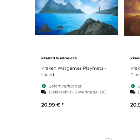
KRAKEN WARGAMES
KRAK
Kraken Wargames Playmats -
Kra
Island
Plai
Sofort verfügbar
S
Lieferzeit:
1 - 3 Werktage
DE
L
20,99 €
*
20,