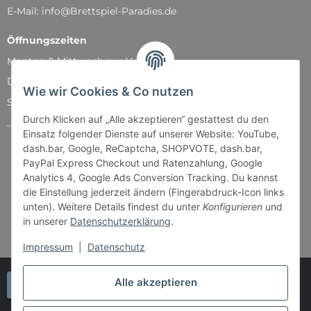
E-Mail: info@Brettspiel-Paradies.de
Öffnungszeiten
Montag & Mittwoch nur Versand
Dienstag, Donnerstag und Freitag: 11:00 - 18:30 Uhr
Wie wir Cookies & Co nutzen
Samstag: 11:00 - 14:00 Uhr
Durch Klicken auf „Alle akzeptieren“ gestattest du den
...und natürlich während unserer Events
Einsatz folgender Dienste auf unserer Website: YouTube,
dash.bar, Google, ReCaptcha, SHOPVOTE, dash.bar,
PayPal Express Checkout und Ratenzahlung, Google
Analytics 4, Google Ads Conversion Tracking. Du kannst
die Einstellung jederzeit ändern (Fingerabdruck-Icon links
unten). Weitere Details findest du unter
Konfigurieren
und
in unserer
Datenschutzerklärung
.
Impressum
|
Datenschutz
Alle akzeptieren
Vertrag widerrufen