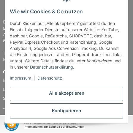
Wie wir Cookies & Co nutzen
Brettspiel-Paradies
Durch Klicken auf „Alle akzeptieren“ gestattest du den
Bender & Lipkowski GbR
Einsatz folgender Dienste auf unserer Website: YouTube,
Am Straßbach 5
dash.bar, Google, ReCaptcha, SHOPVOTE, dash.bar,
61169 Friedberg
PayPal Express Checkout und Ratenzahlung, Google
Analytics 4, Google Ads Conversion Tracking. Du kannst
Tel: 06031 - 7907979
die Einstellung jederzeit ändern (Fingerabdruck-Icon links
E-Mail: info@Brettspiel-Paradies.de
unten). Weitere Details findest du unter
Konfigurieren
und
in unserer
Datenschutzerklärung
.
Öffnungszeiten
Impressum
|
Datenschutz
Montag & Mittwoch nur Versand
Dienstag, Donnerstag und Freitag: 11:00 - 18:30 Uhr
Alle akzeptieren
Samstag: 11:00 - 14:00 Uhr
...und natürlich während unserer Events
Konfigurieren
SEHR GUT
(4.87 / 5)
aus
37
Bewertungen bei: shopvote.de ⓘ
Informationen zur Echtheit der Bewertungen