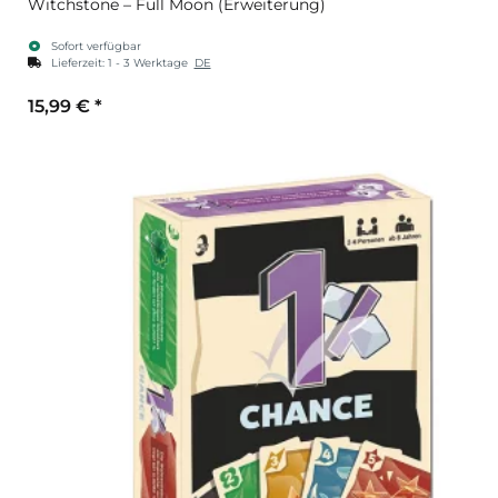
Witchstone – Full Moon (Erweiterung)
Sofort verfügbar
Lieferzeit:
1 - 3 Werktage
DE
15,99 €
*