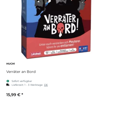
HUCH!
Verräter an Bord
Sofort verfügbar
Lieferzeit:
1 - 3 Werktage
DE
15,99 €
*