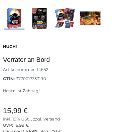
HUCH!
Verräter an Bord
Artikelnummer:
14652
GTIN:
3770017333190
Heute ist Zahltag!
15,99 €
inkl. 19% USt. , zzgl.
Versand
UVP
:
16,99 €
(Du sparst
5.89%
, also
1,00 €
)