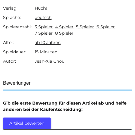
Verlag:
Huch!
Produkteigenschaft
Wert
Sprache:
deutsch
Spieleranzahl:
3 Spieler
4 Spieler
5 Spieler
6 Spieler
7 Spieler
8 Spieler
Alter:
ab 10 Jahren
Spieldauer:
15 Minuten
Autor:
Jean-Xia Chou
Bewertungen
Gib die erste Bewertung für diesen Artikel ab und helfe
anderen bei der Kaufentscheidung!
Artikel bewerten