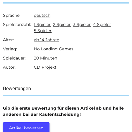
Sprache:
deutsch
Produkteigenschaft
Wert
Spieleranzahl:
1 Spieler
2 Spieler
3 Spieler
4 Spieler
5 Spieler
Alter:
ab 14 Jahren
Verlag:
No Loading Games
Spieldauer:
20 Minuten
Autor:
CD Projekt
Bewertungen
Gib die erste Bewertung für diesen Artikel ab und helfe
anderen bei der Kaufentscheidung!
Artikel bewerten