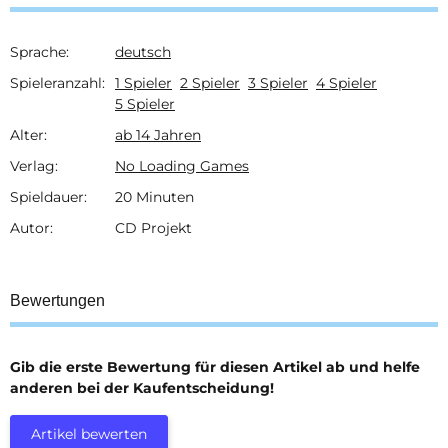
Sprache:
deutsch
Produkteigenschaft
Wert
Spieleranzahl:
1 Spieler
2 Spieler
3 Spieler
4 Spieler
5 Spieler
Alter:
ab 14 Jahren
Verlag:
No Loading Games
Spieldauer:
20 Minuten
Autor:
CD Projekt
Bewertungen
Gib die erste Bewertung für diesen Artikel ab und helfe
anderen bei der Kaufentscheidung!
Artikel bewerten