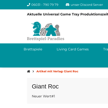
06031 - 790 79 79
unser Discord Server
Aktuelle Universal Game Tray Produktionszeit
Brettspiele
Living Card Games
Tr
Artikel mit Verlag: Giant Roc
Giant Roc
Neuer Wert#1