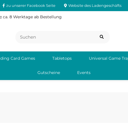
zu unserer Facebook Seite
Website des Ladengeschäfts
:
ca. 8 Werktage ab Bestellung
ading Card Games
Tabletops
Universal Game Tra
Gutscheine
Events