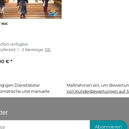
T ROC
ofort verfügbar
ieferzeit:
1 - 3 Werktage
DE
00 €
*
igen Dienstleister
Maßnahmen ein, um Bewertunge
matische und manuelle
von Kundenbewertungen auf S
ter
gistrierung
Abonnieren