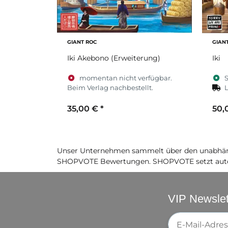
GIANT ROC
GIAN
Iki Akebono (Erweiterung)
Iki
momentan nicht verfügbar.
S
Beim Verlag nachbestellt.
L
35,00 €
*
50,
Unser Unternehmen sammelt über den unabhäng
SHOPVOTE Bewertungen. SHOPVOTE setzt auto
VIP Newslet
Newsletter-Re