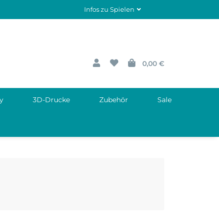
Infos zu Spielen
0,00 €
y
3D-Drucke
Zubehör
Sale