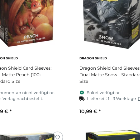
ON SHIELD
DRAGON SHIELD
on Shield Card Sleeves:
Dragon Shield Card Sleeves
 Matte Peach (100) -
Dual Matte Snow - Standar
dard Size
Size
momentan nicht verfügbar.
Sofort verfügbar
 Verlag nachbestellt.
Lieferzeit:
1 - 3 Werktage
99 €
*
10,99 €
*