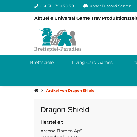
06031 - 790 79 79
unser Discord Server
Aktuelle Universal Game Tray Produktionszeit
Brettspiele
Living Card Games
Tr
Artikel von Dragon Shield
Dragon Shield
Hersteller:
8220 Brabrand DK
www.dragonshield
Arcane Tinmen ApS