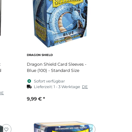
DRAGON SHIELD
:
Dragon Shield Card Sleeves -
d
Blue (100) - Standard Size
Sofort verfügbar
Lieferzeit:
1 - 3 Werktage
DE
DE
9,99 €
*