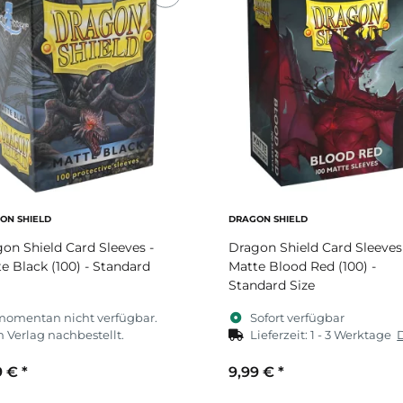
ON SHIELD
DRAGON SHIELD
on Shield Card Sleeves -
Dragon Shield Card Sleeves
e Black (100) - Standard
Matte Blood Red (100) -
Standard Size
momentan nicht verfügbar.
Sofort verfügbar
 Verlag nachbestellt.
Lieferzeit:
1 - 3 Werktage
9 €
*
9,99 €
*