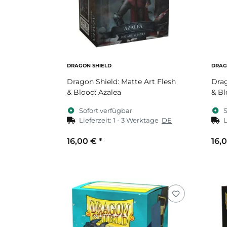
DRAGON SHIELD
DRAG
Dragon Shield: Matte Art Flesh
Drag
& Blood: Azalea
& Bl
Sofort verfügbar
S
Lieferzeit:
1 - 3 Werktage
DE
L
16,00 €
*
16,