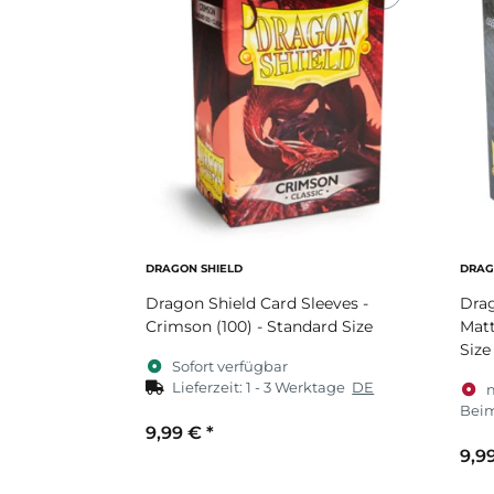
DRAGON SHIELD
DRAG
Dragon Shield Card Sleeves -
Drag
Crimson (100) - Standard Size
Matt
Size
Sofort verfügbar
Lieferzeit:
1 - 3 Werktage
DE
Beim
9,99 €
*
9,9