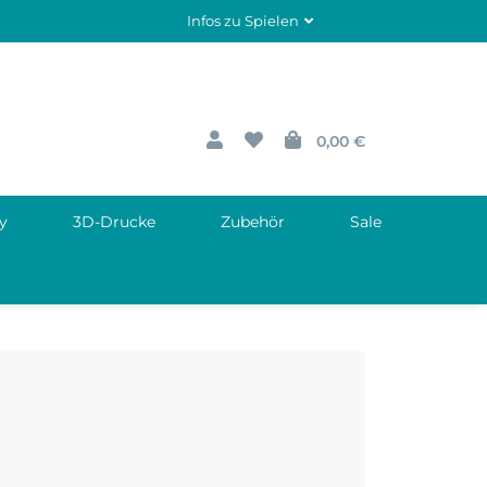
Infos zu Spielen
0,00 €
y
3D-Drucke
Zubehör
Sale