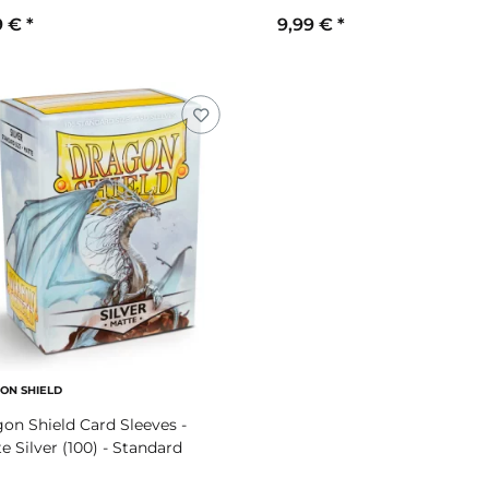
9 €
*
9,99 €
*
ON SHIELD
on Shield Card Sleeves -
e Silver (100) - Standard