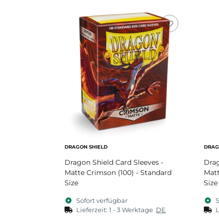
DRAGON SHIELD
DRAG
Dragon Shield Card Sleeves -
Drag
Matte Crimson (100) - Standard
Matt
Size
Size
Sofort verfügbar
S
Lieferzeit:
1 - 3 Werktage
DE
L