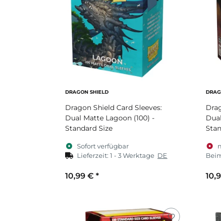
DRAGON SHIELD
DRAG
Dragon Shield Card Sleeves:
Drag
Dual Matte Lagoon (100) -
Dual
Standard Size
Stan
Sofort verfügbar
Lieferzeit:
1 - 3 Werktage
DE
Beim
10,99 €
*
10,