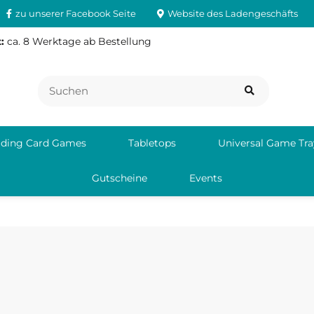
zu unserer Facebook Seite
Website des Ladengeschäfts
:
ca. 8 Werktage ab Bestellung
ading Card Games
Tabletops
Universal Game Tra
Gutscheine
Events
.com