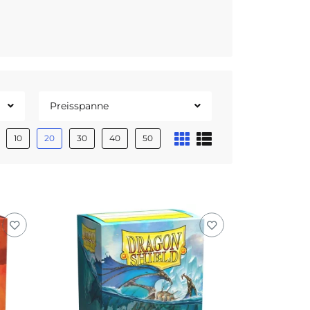
Preisspanne
10
20
30
40
50