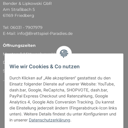
Bender & Lipkowski GbR
Am Straßbach 5
61169 Friedberg
Tel: 06031 - 7907979
E-Mail: info@Brettspiel-Paradies.de
Öffnungszeiten
Montag & Mittwoch nur Versand
Dienstag, Donnerstag und Freitag: 11:00 - 18:30 Uhr
Wie wir Cookies & Co nutzen
Samstag: 11:00 - 14:00 Uhr
Durch Klicken auf „Alle akzeptieren“ gestattest du den
...und natürlich während unserer Events
Einsatz folgender Dienste auf unserer Website: YouTube,
dash.bar, Google, ReCaptcha, SHOPVOTE, dash.bar,
PayPal Express Checkout und Ratenzahlung, Google
Analytics 4, Google Ads Conversion Tracking. Du kannst
die Einstellung jederzeit ändern (Fingerabdruck-Icon links
unten). Weitere Details findest du unter
Konfigurieren
und
in unserer
Datenschutzerklärung
.