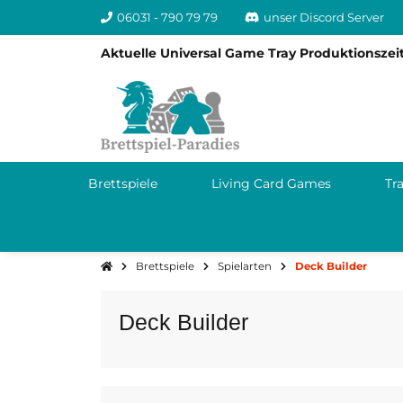
06031 - 790 79 79
unser Discord Server
Aktuelle Universal Game Tray Produktionszeit
Brettspiele
Living Card Games
Tr
Brettspiele
Spielarten
Deck Builder
Deck Builder