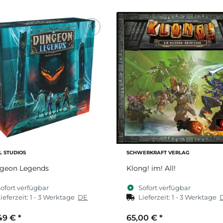
Zum Artikel
Zum Artikel
L STUDIOS
SCHWERKRAFT VERLAG
geon Legends
Klong! im! All!
ofort verfügbar
Sofort verfügbar
ieferzeit:
1 - 3 Werktage
DE
Lieferzeit:
1 - 3 Werktage
49 €
*
65,00 €
*