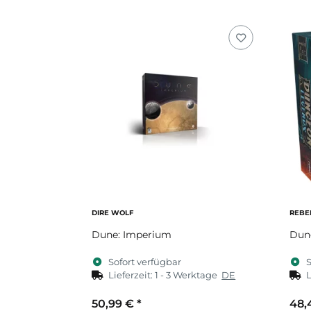
Zum Artikel
DIRE WOLF
REBE
Dune: Imperium
Dun
Sofort verfügbar
S
Lieferzeit:
1 - 3 Werktage
DE
L
50,99 €
*
48,