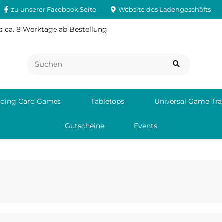
zu unserer Facebook Seite
Website des Ladengeschäfts
:
ca. 8 Werktage ab Bestellung
ading Card Games
Tabletops
Universal Game Tra
Gutscheine
Events