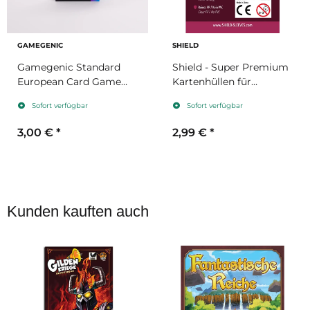
GAMEGENIC
SHIELD
Gamegenic Standard
Shield - Super Premium
European Card Game
Kartenhüllen für
Prime Sleeves
Kartengröße 59 x 92
Sofort verfügbar
Sofort verfügbar
62x94mm
mm
3,00 €
*
2,99 €
*
Kunden kauften auch