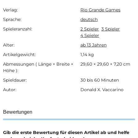
Verlag:
Rio Grande Games
Produkteigenschaft
Wert
Sprache:
deutsch
Spieleranzahl:
2 Spieler
3 Spieler
4 Spieler
Alter:
ab 13 Jahren
Artikelgewicht:
1,14
kg
Abmessungen ( Länge × Breite ×
29,60 × 29,60 × 7,20 cm
Höhe ):
Spieldauer:
30 bis 60 Minuten
Autor:
Donald X. Vaccarino
Bewertungen
Gib die erste Bewertung für diesen Artikel ab und helfe