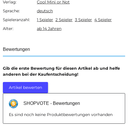
Verlag:
Cool Mini or Not
Produkteigenschaft
Wert
Sprache:
deutsch
Spieleranzahl:
1 Spieler
2 Spieler
3 Spieler
4 Spieler
Alter:
ab 14 Jahren
Bewertungen
Gib die erste Bewertung für diesen Artikel ab und helfe
anderen bei der Kaufentscheidung!
Artikel bewerten
SHOPVOTE - Bewertungen
Es sind noch keine Produktbewertungen vorhanden