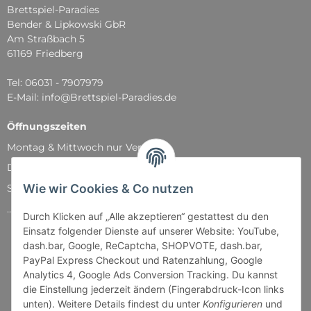
Brettspiel-Paradies
Bender & Lipkowski GbR
Am Straßbach 5
61169 Friedberg
Tel: 06031 - 7907979
E-Mail: info@Brettspiel-Paradies.de
Öffnungszeiten
Montag & Mittwoch nur Versand
Dienstag, Donnerstag und Freitag: 11:00 - 18:30 Uhr
Wie wir Cookies & Co nutzen
Samstag: 11:00 - 14:00 Uhr
...und natürlich während unserer Events
Durch Klicken auf „Alle akzeptieren“ gestattest du den
Einsatz folgender Dienste auf unserer Website: YouTube,
dash.bar, Google, ReCaptcha, SHOPVOTE, dash.bar,
PayPal Express Checkout und Ratenzahlung, Google
Analytics 4, Google Ads Conversion Tracking. Du kannst
die Einstellung jederzeit ändern (Fingerabdruck-Icon links
unten). Weitere Details findest du unter
Konfigurieren
und