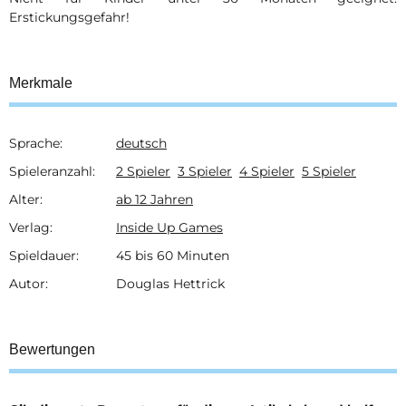
Erstickungsgefahr!
Merkmale
Sprache:
deutsch
Produkteigenschaft
Wert
Spieleranzahl:
2 Spieler
3 Spieler
4 Spieler
5 Spieler
Alter:
ab 12 Jahren
Verlag:
Inside Up Games
Spieldauer:
45 bis 60 Minuten
Autor:
Douglas Hettrick
Bewertungen