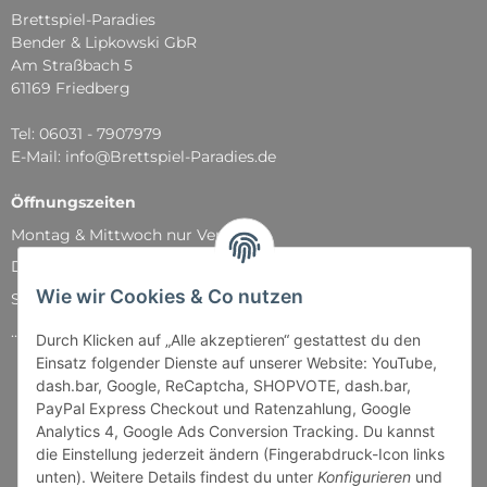
Brettspiel-Paradies
Bender & Lipkowski GbR
Am Straßbach 5
61169 Friedberg
Tel: 06031 - 7907979
E-Mail: info@Brettspiel-Paradies.de
Öffnungszeiten
Montag & Mittwoch nur Versand
Dienstag, Donnerstag und Freitag: 11:00 - 18:30 Uhr
Wie wir Cookies & Co nutzen
Samstag: 11:00 - 14:00 Uhr
...und natürlich während unserer Events
Durch Klicken auf „Alle akzeptieren“ gestattest du den
Einsatz folgender Dienste auf unserer Website: YouTube,
dash.bar, Google, ReCaptcha, SHOPVOTE, dash.bar,
PayPal Express Checkout und Ratenzahlung, Google
Analytics 4, Google Ads Conversion Tracking. Du kannst
die Einstellung jederzeit ändern (Fingerabdruck-Icon links
unten). Weitere Details findest du unter
Konfigurieren
und