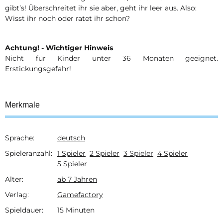
gibt’s! Überschreitet ihr sie aber, geht ihr leer aus. Also:
Wisst ihr noch oder ratet ihr schon?
Achtung! - Wichtiger Hinweis
Nicht für Kinder unter 36 Monaten geeignet.
Erstickungsgefahr!
Merkmale
Sprache:
deutsch
Produkteigenschaft
Wert
Spieleranzahl:
1 Spieler
2 Spieler
3 Spieler
4 Spieler
5 Spieler
Alter:
ab 7 Jahren
Verlag:
Gamefactory
Spieldauer:
15 Minuten