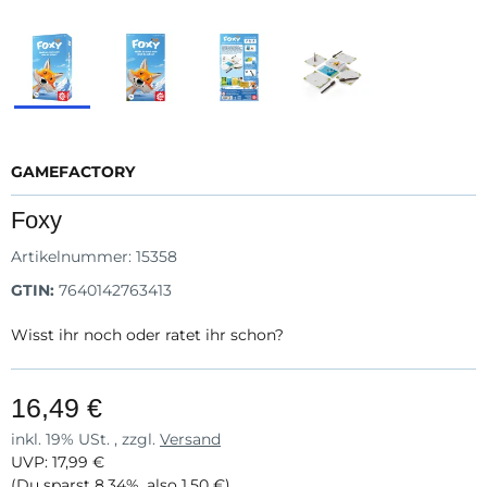
GAMEFACTORY
Foxy
Artikelnummer:
15358
GTIN:
7640142763413
Wisst ihr noch oder ratet ihr schon?
16,49 €
inkl. 19% USt. , zzgl.
Versand
UVP
:
17,99 €
(Du sparst
8.34%
, also
1,50 €
)